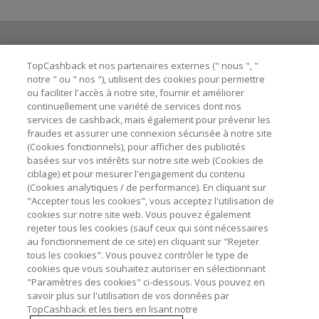
TopCashback et nos partenaires externes (" nous ", "
Besoin d'aide ?
notre " ou " nos "), utilisent des cookies pour permettre
ou faciliter l'accès à notre site, fournir et améliorer
Astuces pour économiser
continuellement une variété de services dont nos
services de cashback, mais également pour prévenir les
fraudes et assurer une connexion sécurisée à notre site
A propos de
(Cookies fonctionnels), pour afficher des publicités
basées sur vos intérêts sur notre site web (Cookies de
ciblage) et pour mesurer l'engagement du contenu
Contactez-nous
(Cookies analytiques / de performance). En cliquant sur
"Accepter tous les cookies", vous acceptez l'utilisation de
cookies sur notre site web. Vous pouvez également
Mentions légales
rejeter tous les cookies (sauf ceux qui sont nécessaires
au fonctionnement de ce site) en cliquant sur "Rejeter
tous les cookies". Vous pouvez contrôler le type de
cookies que vous souhaitez autoriser en sélectionnant
"Paramètres des cookies" ci-dessous. Vous pouvez en
savoir plus sur l'utilisation de vos données par
Nos sites
UK
US
CN
JP
DE
AU
IT
ES
TopCashback et les tiers en lisant notre