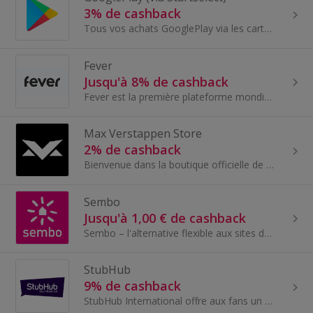
3% de cashback
Tous vos achats GooglePlay via les cartes cadeaux Startselect pour économiser un maximum sur vos achats - Trouvez votre bonheur parmi des millions...
Fever
Jusqu'à 8% de cashback
Fever est la première plateforme mondiale de découverte de divertissements qui aide des millions de personnes à profiter des meilleures expériences...
Max Verstappen Store
2% de cashback
Bienvenue dans la boutique officielle de Max Verstappen. Entrez. À fond les gaz. Soutenez le quadruple champion du mon...
Sembo
Jusqu'à 1,00 € de cashback
Sembo – l'alternative flexible aux sites de réservation de voyages traditionnels. Avec Sembo, vous pouvez tout réserver, d'un simple séjour à l'...
StubHub
9% de cashback
StubHub International offre aux fans un marché mondial sécurisé, transparent et fiable pour l’achat de billets pour des événements sportifs et musi...