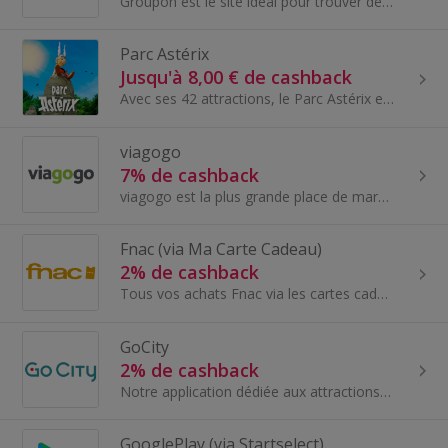
Groupon est le site idéal pour trouver des offres exceptionnelles et des deals autour de chez vous.
Parc Astérix
Jusqu'à 8,00 € de cashback
Avec ses 42 attractions, le Parc Astérix est le 2ème parc d'attractions implanté en France, situé à 35Kms au nord de Paris. Inspiré de la célèbre b...
viagogo
7% de cashback
viagogo est la plus grande place de marché secondaire au monde pour les billets d’événements en direct. viagogo a pour objectif de fournir aux ache...
Fnac (via Ma Carte Cadeau)
2% de cashback
Tous vos achats Fnac via les cartes cadeaux Ma Carte Cadeau pour économiser un maximum sur vos achats en ligne comme en magasin - articles électron...
GoCity
2% de cashback
Notre application dédiée aux attractions touristiques propose l'accès à plus de 400 attractions, activités, visites guidées et musées pour un prix...
GooglePlay (via Startselect)