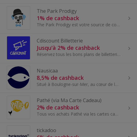
The Park Prodigy
1% de cashback
The Park Prodigy est votre source de confiance pour les billets et forfaits vacances du parc à thème.
Cdiscount Billetterie
Jusqu'à 2% de cashback
Réservez tous les bons plans de billetterie pas cher sur Cdiscount Billetterie.
Nausicaa
8,5% de cashback
Situé à Boulogne-sur-Mer, au cœur de la Côte d’Opale, Nausicaá est le plus grand aquarium d’Europe et un lieu d’émerveillement pour toute la famill...
Pathé (via Ma Carte Cadeau)
2% de cashback
Tous vos achats Pathé via les cartes cadeaux Ma Carte Cadeau pour économiser un maximum sur vos achats en ligne comme en magasin - Les cinémas Path...
tickadoo