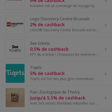
6% de cashback
tickadoo est un concierge de voyage hyper-personnalisé basé sur l'IA qui aide les utilisateurs à découvrir et à réserver des activités incroyables...
Lego Discovery Centre Brussels
2% de cashback
LEGO® Discovery Centre Brussels est le terrain de jeu intérieur LEGO ultime avec plus de 12 aires de jeux. Un manège, des ateliers et des millions...
See tickets
0,5% de cashback
N°1 du e-ticket ! Choisissez les événements que vous souhaitez mettre en avant...
Tiqets
5% de cashback
Tiqets est l’un des plus gros revendeurs de tickets d’Europe, avec une incroyable offre...
Parc Zoologique de Thoiry
Jusqu'à 5,5% de cashback
Avec ses vastes étendues naturelles sur 150 hectares, Thoiry se distingue comme l’un des plus grands parcs français et permet aux Hommes de se reco...