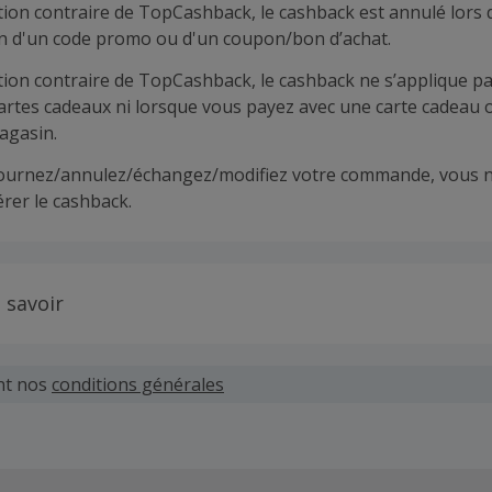
tion contraire de TopCashback, le cashback est annulé lors 
ion d'un code promo ou d'un coupon/bon d’achat.
tion contraire de TopCashback, le cashback ne s’applique pa
cartes cadeaux ni lorsque vous payez avec une carte cadeau 
agasin.
tournez/annulez/échangez/modifiez votre commande, vous n
rer le cashback.
 savoir
 demandes concernant du cashback manquant ou non reçu d
 plus tard dans les 100 jours qui suivent la date d'achat.
nt nos
conditions générales
hand définit ses propres critères pour les offres "nouveau 
'un compte ou la passation de votre première commande vi
pas votre éligibilité.