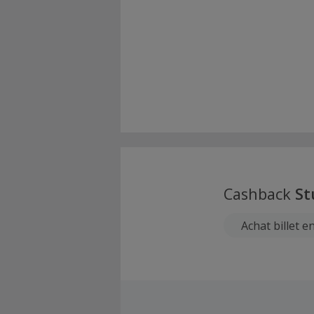
Cashback
S
Achat billet e