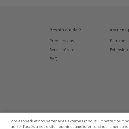
La validité
hors TVA/ta
L'utilisati
Besoin d'aide ?
Astuces 
le suivi de
Premiers pas
Parrainez
Pour chaque
bouton ros
Service Client
Extension
Assurez-vou
FAQ
marchand av
Tout compt
manipuler l
TopCashback et nos partenaires externes (" nous ", " notre " ou " nos
faciliter l'accès à notre site, fournir et améliorer continuellement u