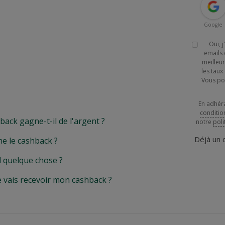
Google
Oui, 
emails 
meilleur
les tau
Vous po
En adhér
conditio
k gagne-t-il de l'argent ?
notre
poli
Déjà un
e le cashback ?
l quelque chose ?
e vais recevoir mon cashback ?