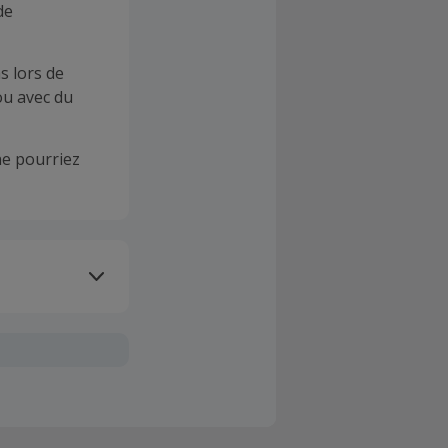
de
s lors de
ou avec du
e pourriez
oivent être
client". La
a TopCashback