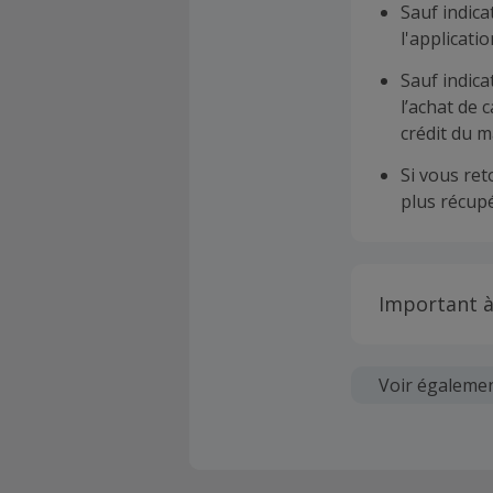
Sauf indica
l'applicat
Sauf indica
l’achat de 
crédit du m
Si vous re
plus récupé
Important à
Toutes les
soumises au
Voir égaleme
Chaque marc
création d
ne garantit 