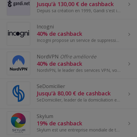
Jusqu'à 130,00 € de cashback
Depuis sa création en 1999, Gandi s'est imposé comme un leader de confiance dans le domaine de l'enregistrement de noms de domaine et des services...
Incogni
40% de cashback
Incogni propose un service de suppression automatisée des données personnelles. Ils gèrent toutes les interactions avec les courtiers en données, d...
NordVPN
Offre améliorée
40% de cashback
NordVPN, le leader des services VPN, vous fournit un tunnel sécurisé et chiffré pour votre activité en ligne!
SeDomicilier
Jusqu'à 80,00 € de cashback
SeDomicilier, leader de la domiciliation en France, accompagne les entrepreneurs d'aujourd'hui et de demain. Plus de 30 000 clients font confiance ...
Skylum
19% de cashback
Skylum est une entreprise mondiale de technologie d'imagerie qui se concentre sur la création de logiciels et d'outils de photographie de pointe...