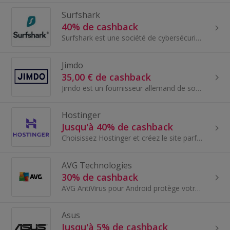
Surfshark
40% de cashback
Surfshark est une société de cybersécurité spécialisée dans le développement de solutions de confidentialité et de sécurité. Nos produits incluent...
Jimdo
35,00 € de cashback
Jimdo est un fournisseur allemand de solutions DIY faciles à utiliser pour les micro-entreprises. Créez une présence en ligne, faites la marque de...
Hostinger
Jusqu'à 40% de cashback
Choisissez Hostinger et créez le site parfait. De l’hébergement partagé et des domaines aux forfaits VPS et Cloud. Nous avons tout ce dont vous ave...
AVG Technologies
30% de cashback
AVG AntiVirus pour Android protège votre téléphone portable contre les attaques de logiciels malveillants et les menaces pour votre vie privée.
Asus
Jusqu'à 5% de cashback