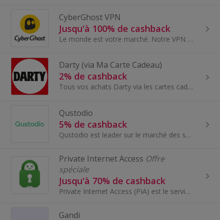
CyberGhost VPN
Jusqu'à 100% de cashback
Le monde est votre marché. Notre VPN est optimisés pour toutes les zones géographiques et tous les types de trafic (ordinateur de bureau/mobile).
Darty (via Ma Carte Cadeau)
2% de cashback
Tous vos achats Darty via les cartes cadeaux Ma Carte Cadeau pour économiser un maximum sur vos achats en ligne comme en magasin - Électroménager...
Qustodio
5% de cashback
Qustodio est leader sur le marché des solutions de sécurité Internet pour les familles.
Private Internet Access
Offre
spéciale
Jusqu'à 70% de cashback
Private Internet Access (PIA) est le service VPN open source le plus puissant au monde. Nous vous protégeons en ligne - ainsi que vos données perso...
Gandi