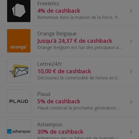
Freeletics
4% de cashback
Bienvenue dans la maison de la force. Poids du corps. Poids. Course. Trouvez votre parcours d’entraînement idéal. Recevez des séances d’entraînemen...
Orange Belgique
Jusqu'à 24,37 € de cashback
Orange Belgium est l’un des principaux acteurs du marché des télécommunications en Belgique et au Luxembourg (par l’intermédiaire de sa filiale Ora...
Lettre24.fr
10,00 € de cashback
Découvrez la commodité de l’envoi en ligne avec Lettre24.fr - Envoyez vos lettres en ligne ! Leur plateforme conviviale vous permet d’envoyer des l...
Plaud
5% de cashback
Plaud construit la prochaine génération d’infrastructure et d’interface de renseignement pour capturer, extraire et utiliser l’intelligence des int...
Ashampoo
30% de cashback
Ashampoo est un fabricant de logiciels innovant qui propose des produits confortables et puissants pour une utilisation plus efficace de votre PC.