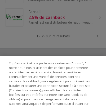
Farnell
2,5% de cashback
Farnell est un distributeur de haut niveau de produits de technologie avancée, de services et de solutions pour la conception de systèmes électronique
1 - 25 sur 71 résultats
TopCashback et nos partenaires externes (" nous ", "
Besoin d'aide ?
notre " ou " nos "), utilisent des cookies pour permettre
ou faciliter l'accès à notre site, fournir et améliorer
Astuces pour économiser
continuellement une variété de services dont nos
services de cashback, mais également pour prévenir les
fraudes et assurer une connexion sécurisée à notre site
A propos de
(Cookies fonctionnels), pour afficher des publicités
basées sur vos intérêts sur notre site web (Cookies de
ciblage) et pour mesurer l'engagement du contenu
Contactez-nous
(Cookies analytiques / de performance). En cliquant sur