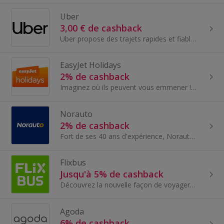
Uber
3,00 € de cashback
Uber propose des trajets rapides et fiables en quelques minutes, de jour comme de nuit. Que vous alliez à l'aéroport ou à l'autre bout de la ville...
EasyJet Holidays
2% de cashback
Imaginez où ils peuvent vous emmener ! La prochaine étape de votre voyage commence aujourd’hui. Jetez un coup d’œil à leurs destinations phares et...
Norauto
2% de cashback
Fort de ses 40 ans d'expérience, Norauto est devenu le spécialiste de l'entretien et de l'équipement auto, avec pour objectif de construire une con...
Flixbus
Jusqu'à 5% de cashback
Découvrez la nouvelle façon de voyager avec FlixBus ! FlixBus propose des voyages au meilleur prix sans compromettre le confort. Après avoir pertur...
Agoda
6% de cashback