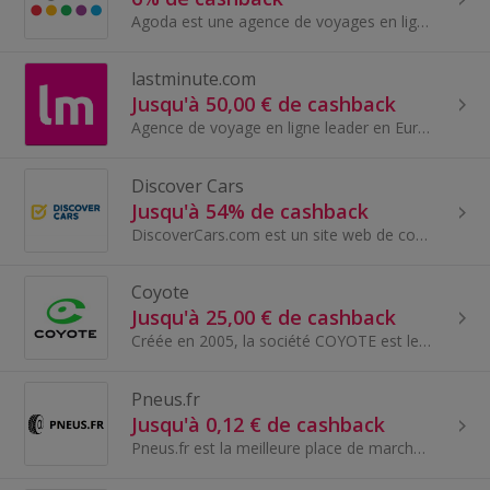
Agoda est une agence de voyages en ligne qui propose un service de réservation de chambres d’hôtels et de billets d'avion, principalement dans la régi
lastminute.com
Jusqu'à 50,00 € de cashback
Agence de voyage en ligne leader en Europe, lastminute.com use de son expertise pour proposer des offres au meilleur rapport qualité/prix.
Discover Cars
Jusqu'à 54% de cashback
DiscoverCars.com est un site web de comparaison de location de voitures primé.
Coyote
Jusqu'à 25,00 € de cashback
Créée en 2005, la société COYOTE est le leader européen de l’information communautaire en temps réel. Certifiée NF « Assistant d’Aide à la Conduite...
Pneus.fr
Jusqu'à 0,12 € de cashback
Pneus.fr est la meilleure place de marché de comparaison de produits et de prix pour les pneus, jantes et les accessoires automobiles.