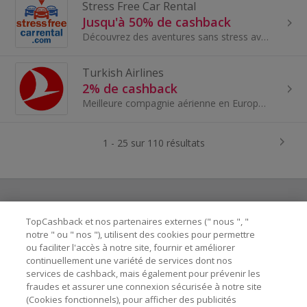
Stress Free Car Rental
Jusqu'à 50% de cashback
Découvrez des aventures sans stress avec StressFreeCarRental.com! Leur large sélection de véhicules de qualité et des prix imbattables font découvr...
Turkish Airlines
2% de cashback
Meilleure compagnie aérienne en Europe" et "5-Star Global Airline" le gagnant de nombreux prix Turkish Airlines dispose d’une flotte moderne couvra...
1 - 25 sur 110 résultats
TopCashback et nos partenaires externes (" nous ", "
Besoin d'aide ?
notre " ou " nos "), utilisent des cookies pour permettre
ou faciliter l'accès à notre site, fournir et améliorer
Astuces pour économiser
continuellement une variété de services dont nos
services de cashback, mais également pour prévenir les
fraudes et assurer une connexion sécurisée à notre site
A propos de
(Cookies fonctionnels), pour afficher des publicités