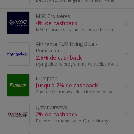
Découvrez Avis, le géant américain de la location de véhicules ! Chez Avis, retrouvez le véhicule qui correspond parfaitement à vos besoins...
MSC Croisières
4% de cashback
MSC Croisières est un leader sur le marché des croisières en Europe, en Méditerranée, en Afrique du Sud et en Amérique du Sud. La compagnie de croi...
AirFrance KLM Flying Blue -
Points.com
2,5% de cashback
Flying Blue, le programme de fidélité d’Air France, KLM et Transavia, rend chaque voyage encore plus gratifiant. Cumulez des Miles aussi bien sur l...
Europcar
Jusqu'à 7% de cashback
Chef de file mondial de la location de voiture, Europcar compte plus de 3300 stations de location de véhicules dans environ 150 pays...
Qatar airways
2% de cashback
Explorez le monde avec Qatar Airways, l'une des compagnies aériennes les plus récentes et prestigieuses au niveau mondial. Avec des vols desservant...