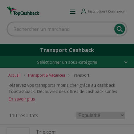
Inscription / Connexion
Transport Cashback
Séléctionner un sous-catégorie
Accueil
Transport & Vacances
Transport
Réservez vos transports moins cher grâce au cashback
TopCashback. Découvrez des offres de cashback sur les
locations de voiture, les billets de train, les vols, les bus, les
En savoir plus
ferries et d'autres services de transport. Préparez tous vos
déplacements en bénéficiant du cashback proposé par nos
110 résultats
marchands partenaires.
Trip.com