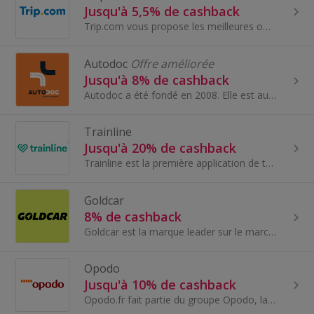
Jusqu'à 5,5% de cashback
Trip.com vous propose les meilleures offres dans plus de 1,4 million d'hôtels éparpillés dans plus de 200 pays et des vols internationaux vers plus de
Autodoc
Offre améliorée
Jusqu'à 8% de cashback
Autodoc a été fondé en 2008. Elle est aujourd'hui l'un des principaux marchands sur le marché des pièces détachées automobiles. La société Autodoc...
Trainline
Jusqu'à 20% de cashback
Trainline est la première application de train et d'autocar en Europe.
Goldcar
8% de cashback
Goldcar est la marque leader sur le marché de la location de voitures à bas prix pour les vacances en Europe, forte de 35 ans d'expérience. Elle gè...
Opodo
Jusqu'à 10% de cashback
Opodo.fr fait partie du groupe Opodo, la première entreprise de voyages en ligne véritablement paneuropéenne. Opodo UK offre aux voyageurs un accès...