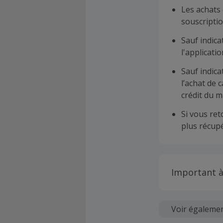
Les achats 
souscriptio
Sauf indica
l'applicat
Sauf indica
l’achat de 
crédit du m
Si vous re
plus récupé
Important à
Toutes les
soumises au
Voir égaleme