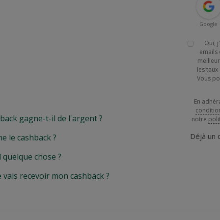
Google
Oui, 
emails 
meilleur
les tau
Vous po
En adhér
conditio
k gagne-t-il de l'argent ?
notre
poli
Déjà un
e le cashback ?
l quelque chose ?
e vais recevoir mon cashback ?