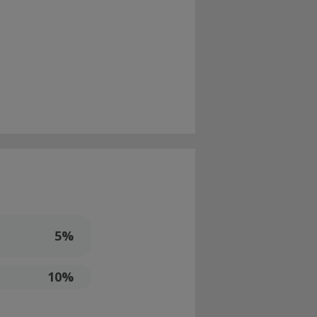
5%
10%