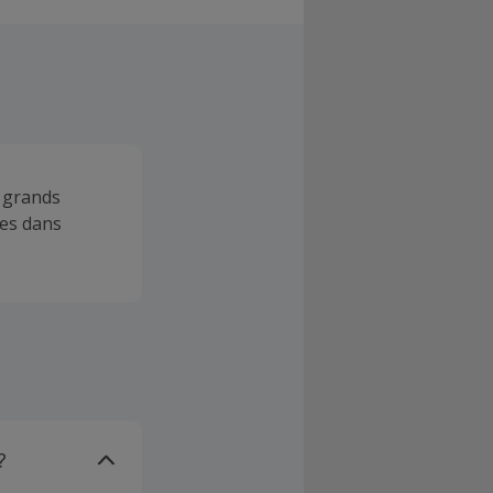
s grands
les dans
?