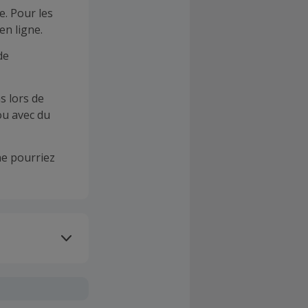
e. Pour les
en ligne.
de
s lors de
ou avec du
e pourriez
oivent être