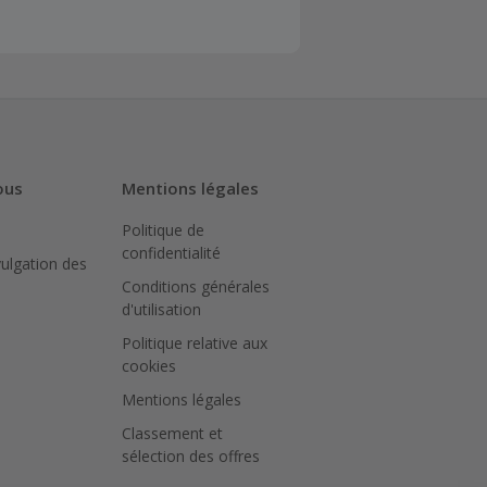
client". La
a TopCashback
sur le montant
N peut bloquer
ous
Mentions légales
Politique de
iquer sur le
confidentialité
achat.
vulgation des
Conditions générales
ter le site
d'utilisation
Politique relative aux
pour
cookies
ué.
Mentions légales
Classement et
sélection des offres