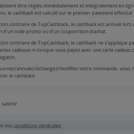
doivent être réglés immédiatement et intégralement en lign
ns, le cashback est calculé sur le premier paiement effectué 
tion contraire de TopCashback, le cashback est annulé lors 
ion d'un code promo ou d'un coupon/bon d’achat.
tion contraire de TopCashback, le cashback ne s’applique pa
cartes cadeaux ni lorsque vous payez avec une carte cadeau 
agasin.
tournez/annulez/échangez/modifiez votre commande, vous n
rer le cashback.
 savoir
 demandes concernant du cashback manquant ou non reçu d
 plus tard dans les 100 jours qui suivent la date d'achat.
nt nos
conditions générales