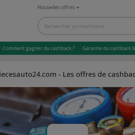
Nouvelles offres
Comment gagner du cashback ?
Garantie du cashback l
iecesauto24.com - Les offres de cashba