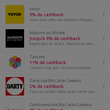
Vevor
3% de cashback
Vevor vous offre une sélection d'équipement et d'outils, d'ustensiles de cuisines, de produits pour la maison et le jardin, mais plus encore.
Maisons du Monde
Jusqu'à 6% de cashback
Depuis plus de 20 ans, Maisons du Monde crée et fabrique des meubles et des objets déco pour toutes les pièces de la maison. Aujourd'hui, ce sont p...
Tassimo
11% de cashback
Tassimo croit que « la boisson parfaite peut mener à la journée parfaite ». Cet état d'esprit se reflète dans leur vaste gamme de produits...
Darty (via Ma Carte Cadeau)
2% de cashback
Tous vos achats Darty via les cartes cadeaux Ma Carte Cadeau pour économiser un maximum sur vos achats en ligne comme en magasin - Électroménager...
Conforama (via Ma Carte Cadeau)