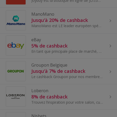
Joybuy est la boutique en ligne de JD.com en Europe. Elle propose des marques haut de gamme, livrées depuis ses propres entrepôts jusqu'au domicile...
ManoMano
Jusqu'à 20% de cashback
ManoMano est LE leader européen spécialiste du bricolage, de la maison et du jardin. ManoMano s'adressent à tous, des bricoleurs amateurs aux profe...
eBay
5% de cashback
En tant que principale place de marché, eBay répond ainsi aux quatre tendances actuelles : un commerce mobile, local, social et digital...
Groupon Belgique
Jusqu'à 7% de cashback
Le cashback Groupon pour nos membres en Belgique. Groupon est le site idéal pour trouver des offres exceptionnelles et des deals autour de chez...
Loberon
8% de cashback
Trouvez l’inspiration pour votre salon, cuisine, chambre, salle de bain et jardin parmi les meubles et accessoires LOBERON.
Nisbets