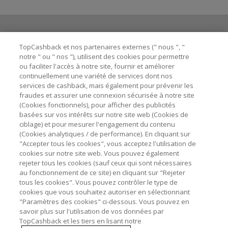
TopCashback et nos partenaires externes (" nous ", "
Besoin d'aide ?
notre " ou " nos "), utilisent des cookies pour permettre
ou faciliter l'accès à notre site, fournir et améliorer
Astuces pour économiser
continuellement une variété de services dont nos
services de cashback, mais également pour prévenir les
fraudes et assurer une connexion sécurisée à notre site
A propos de
(Cookies fonctionnels), pour afficher des publicités
basées sur vos intérêts sur notre site web (Cookies de
ciblage) et pour mesurer l'engagement du contenu
Contactez-nous
(Cookies analytiques / de performance). En cliquant sur
"Accepter tous les cookies", vous acceptez l'utilisation de
cookies sur notre site web. Vous pouvez également
Mentions légales
rejeter tous les cookies (sauf ceux qui sont nécessaires
au fonctionnement de ce site) en cliquant sur "Rejeter
tous les cookies". Vous pouvez contrôler le type de
cookies que vous souhaitez autoriser en sélectionnant
"Paramètres des cookies" ci-dessous. Vous pouvez en
savoir plus sur l'utilisation de vos données par
Nos sites
UK
US
CN
JP
DE
AU
IT
ES
TopCashback et les tiers en lisant notre