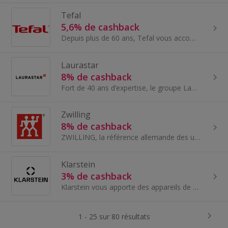
Tefal
5,6% de cashback
Depuis plus de 60 ans, Tefal vous accompagne en inventant des solutions ingénieuses inspirées par votre quotidien. De la 1ère poêle anti-adhésive...
Laurastar
8% de cashback
Fort de 40 ans d’expertise, le groupe Laurastar est aujourd’hui l’un des leaders mondiaux des systèmes utilisant la vapeur. Du repassage au défroissag
Zwilling
8% de cashback
ZWILLING, la référence allemande des ustensiles de cuisine dans le monde entier. Depuis 1731, nous imaginons et fabriquons des produits haut de gamme
Klarstein
3% de cashback
Klarstein vous apporte des appareils de conception pour chaque mode de vie, qui sont à la fois élégants et très fonctionnels. Leur concept est uniq...
1 - 25 sur 80 résultats