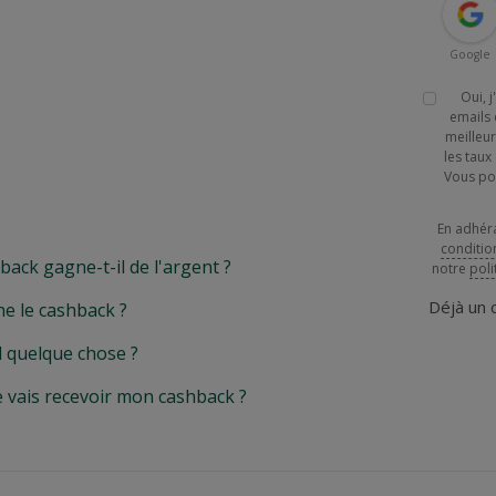
Google
Oui, 
emails 
meilleur
les tau
Vous po
En adhér
conditio
k gagne-t-il de l'argent ?
notre
poli
Déjà un
e le cashback ?
l quelque chose ?
e vais recevoir mon cashback ?