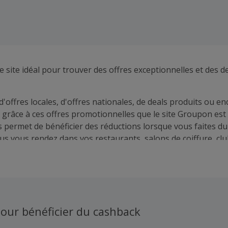
e site idéal pour trouver des offres exceptionnelles et des d
 d'offres locales, d'offres nationales, de deals produits ou e
t grâce à ces offres promotionnelles que le site Groupon est 
permet de bénéficier des réductions lorsque vous faites d
us vous rendez dans vos restaurants, salons de coiffure, clu
lissements de loisirs favoris.
our bénéficier du cashback