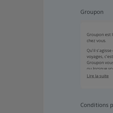
Groupon
Groupon est l
chez vous.
Qu'il s'agisse
voyages, c'es
Groupon vous 
ou lorsque vo
hôtels ou étab
Lire la suite
Conditions p