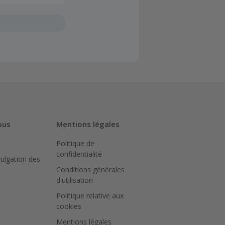
oivent être
client". La
a TopCashback
sur le montant
N peut bloquer
ous
Mentions légales
Politique de
iquer sur le
confidentialité
achat.
vulgation des
Conditions générales
ter le site
d'utilisation
Politique relative aux
pour
cookies
ué.
Mentions légales