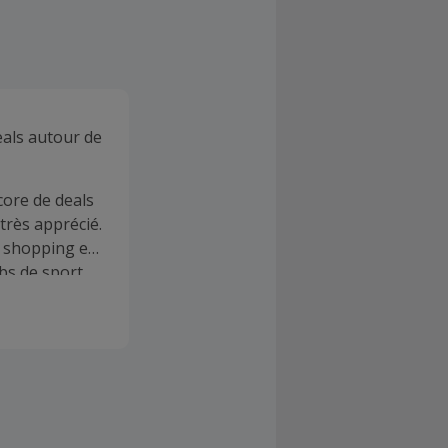
eals autour de
ncore de deals
très apprécié.
u shopping et
bs de sport,