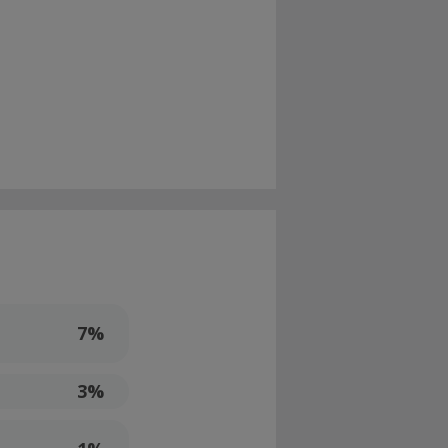
7%
3%