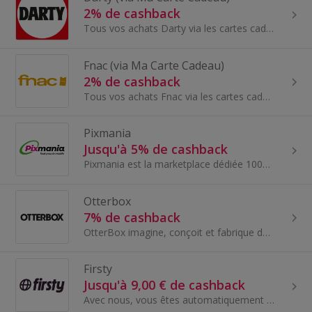
2% de cashback
Tous vos achats Darty via les cartes cadeaux Ma Carte Cadeau pour économiser un maximum sur vos achats en ligne comme en magasin - Électroménager...
Fnac (via Ma Carte Cadeau)
2% de cashback
Tous vos achats Fnac via les cartes cadeaux Ma Carte Cadeau pour économiser un maximum sur vos achats en ligne comme en magasin - articles électron...
Pixmania
Jusqu'à 5% de cashback
Pixmania est la marketplace dédiée 100% au Mobile neuf et reconditionné et tout ce qui l'entoure (coques, verres de protection, son...)...
Otterbox
7% de cashback
OtterBox imagine, conçoit et fabrique des produits extraordinaires qui facilitent vos déplacements et protègent ce qui compte le plus. Ils permettent
Firsty
Jusqu'à 9,00 € de cashback
Avec nous, vous êtes automatiquement connecté à tous les fournisseurs de la planète. Un monde, une connexion. Parce que si vous nous demandez, la c...