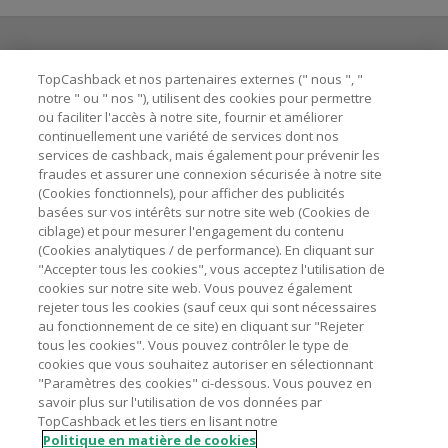
TopCashback et nos partenaires externes (" nous ", "
Besoin d'aide ?
notre " ou " nos "), utilisent des cookies pour permettre
ou faciliter l'accès à notre site, fournir et améliorer
Astuces pour économiser
continuellement une variété de services dont nos
services de cashback, mais également pour prévenir les
fraudes et assurer une connexion sécurisée à notre site
A propos de
(Cookies fonctionnels), pour afficher des publicités
basées sur vos intérêts sur notre site web (Cookies de
ciblage) et pour mesurer l'engagement du contenu
Contactez-nous
(Cookies analytiques / de performance). En cliquant sur
"Accepter tous les cookies", vous acceptez l'utilisation de
cookies sur notre site web. Vous pouvez également
Mentions légales
rejeter tous les cookies (sauf ceux qui sont nécessaires
au fonctionnement de ce site) en cliquant sur "Rejeter
tous les cookies". Vous pouvez contrôler le type de
cookies que vous souhaitez autoriser en sélectionnant
"Paramètres des cookies" ci-dessous. Vous pouvez en
savoir plus sur l'utilisation de vos données par
Nos sites
UK
US
CN
JP
DE
AU
IT
ES
TopCashback et les tiers en lisant notre
Politique en matière de cookies