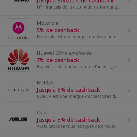
Jusqu'à 500,00 € de cashback
N°1 français de la distribution informatique directe, ils fournissent aux entreprises et administrations des produits et solutions technologiques...
Motorola
5% de cashback
Motorola est une marque emblématique qui continue d'être à la pointe de l'innovation dans le secteur des smartphones. Leurs smartphones primés alli...
Huawei
Offre améliorée
7% de cashback
Huawei s’est imposé comme l’un des géants de la téléphonie et des équipements mobiles...
BURGA
Jusqu'à 5% de cashback
BURGA est une marque d’accessoires de mode et de style de vie basée en Europe. Ils fabriquent des coques et accessoires de qualité supérieure qui n...
Asus
Jusqu'à 5% de cashback
ASUS propose tous les types de produits technologiques : ordinateurs, smartphones, portables, tablettes, serveurs…