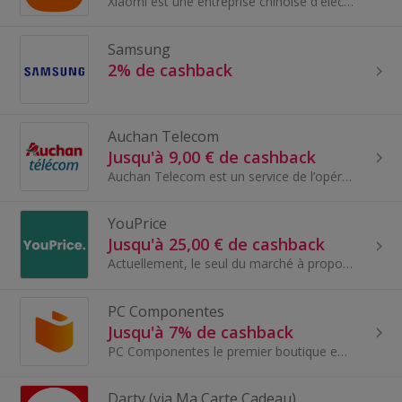
Xiaomi est une entreprise chinoise d'électronique et d'informatique leader dans la vente de smartphones.
Samsung
2% de cashback
Auchan Telecom
Jusqu'à 9,00 € de cashback
Auchan Telecom est un service de l’opérateur Euro-Information Telecom, en partenariat avec Auchan Groupe. Opérateur virtuel (MVNO) lancé en 2005, E...
YouPrice
Jusqu'à 25,00 € de cashback
Actuellement, le seul du marché à proposer aux utilisateurs le réseau ORANGE et SFR, YouPrice. propose une offre UNIQUE en partenariat avec les deu...
PC Componentes
Jusqu'à 7% de cashback
PC Componentes le premier boutique en ligne technologique, basé sur la confiance, l'expérience d'achat et la connaissance du secteur technologique...
Darty (via Ma Carte Cadeau)