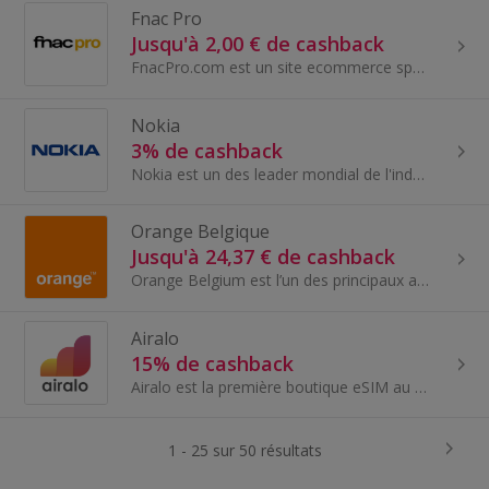
Fnac Pro
Jusqu'à 2,00 € de cashback
FnacPro.com est un site ecommerce spécialisée dans la distribution de produits culturels et électroniques pour une clientèle professionnelle.
Nokia
3% de cashback
Nokia est un des leader mondial de l'industrie du téléphone mobile ! Venez découvrir sa boutique en ligne et ses nombreux smartphones...
Orange Belgique
Jusqu'à 24,37 € de cashback
Orange Belgium est l’un des principaux acteurs du marché des télécommunications en Belgique et au Luxembourg (par l’intermédiaire de sa filiale Ora...
Airalo
15% de cashback
Airalo est la première boutique eSIM au monde qui résout le problème des factures d'itinérance élevées en vous donnant accès à des eSIM (cartes SIM...
1 - 25 sur 50 résultats