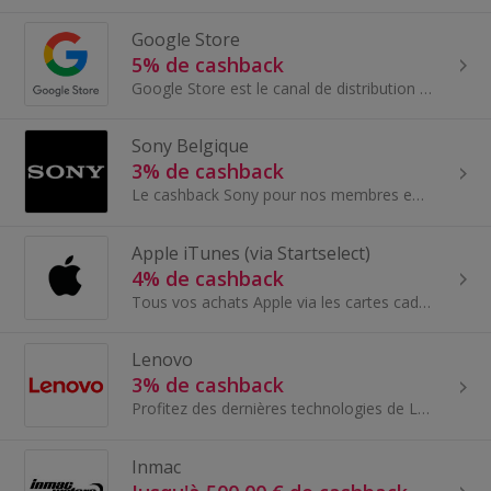
Google Store
5% de cashback
Google Store est le canal de distribution de Google Hardware qui occupe une position unique pour entretenir une relation directe avec chaque client...
Sony Belgique
3% de cashback
Le cashback Sony pour nos membres en Belgique. Le Sony Store Online est le site officiel de vente directe aux consommateurs Sony des produits TV...
Apple iTunes (via Startselect)
4% de cashback
Tous vos achats Apple via les cartes cadeaux Startselect pour économiser un maximum sur vos acha....
Lenovo
3% de cashback
Profitez des dernières technologies de Lenovo et gagnez du cashback grâce à ces offres très intéressantes. Lenovo est l'une des principales...
Inmac