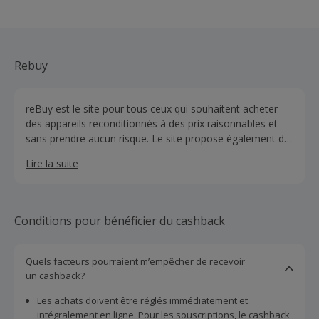
Rebuy
reBuy est le site pour tous ceux qui souhaitent acheter
des appareils reconditionnés à des prix raisonnables et
sans prendre aucun risque. Le site propose également de
vendre rapidement et simplement les appareils
Lire la suite
électroniques que vous n’utilisez plus.
Conditions pour bénéficier du cashback
Quels facteurs pourraient m’empêcher de recevoir
un cashback?
Les achats doivent être réglés immédiatement et
intégralement en ligne. Pour les souscriptions, le cashback