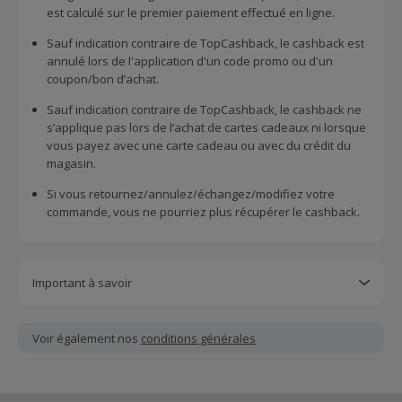
est calculé sur le premier paiement effectué en ligne.
Sauf indication contraire de TopCashback, le cashback est
annulé lors de l'application d'un code promo ou d'un
coupon/bon d’achat.
Sauf indication contraire de TopCashback, le cashback ne
s’applique pas lors de l’achat de cartes cadeaux ni lorsque
vous payez avec une carte cadeau ou avec du crédit du
magasin.
Si vous retournez/annulez/échangez/modifiez votre
commande, vous ne pourriez plus récupérer le cashback.
Important à savoir
Toutes les demandes concernant du cashback manquant
ou non reçu doivent être soumises au plus tard dans les
Voir également nos
conditions générales
100 jours qui suivent la date d'achat.
Chaque marchand définit ses propres critères pour les
offres "nouveau client". La création d'un compte ou la