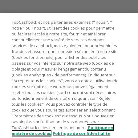
passation de votre première commande via TopCashback
ne garantit pas votre éligibilité.
Besoin d'aide ?
La validité et le montant du cashback sont calculés par les
TopCashback et nos partenaires externes (" nous ", "
marchands sur le montant hors TVA/taxes et hors frais de
notre " ou " nos "), utilisent des cookies pour permettre
ou faciliter l'accès à notre site, fournir et améliorer
livraison/d’emballage/de service.
Astuces pour économiser
continuellement une variété de services dont nos
L'utilisation de plugins tels que Honey, AdBlock, uBlock, Pi-
services de cashback, mais également pour prévenir les
hole et VPN peut bloquer le suivi de votre commande.
fraudes et assurer une connexion sécurisée à notre site
A propos de
(Cookies fonctionnels), pour afficher des publicités
Pour chaque nouvelle transaction, il faut revenir sur
basées sur vos intérêts sur notre site web (Cookies de
TopCashback et cliquer sur le bouton rose de cashback
Contactez-nous
ciblage) et pour mesurer l'engagement du contenu
pour accéder au site marchand et faire votre achat.
(Cookies analytiques / de performance). En cliquant sur
Assurez-vous que le lien TopCashback est le dernier lien
"Accepter tous les cookies", vous acceptez l'utilisation de
Mentions légales
utilisé pour visiter le site marchand avant de finaliser votre
cookies sur notre site web. Vous pouvez également
achat.
rejeter tous les cookies (sauf ceux qui sont nécessaires
au fonctionnement de ce site) en cliquant sur "Rejeter
Tout compte impliqué dans des commandes ou activités
tous les cookies". Vous pouvez contrôler le type de
frauduleuses pour manipuler le système de cashback sera
cookies que vous souhaitez autoriser en sélectionnant
clôturé et leur cashback confisqué.
"Paramètres des cookies" ci-dessous. Vous pouvez en
Nos sites
UK
US
CN
JP
DE
AU
IT
ES
savoir plus sur l'utilisation de vos données par
TopCashback et les tiers en lisant notre
Politique en
matière de cookies
Politique de confidentialité