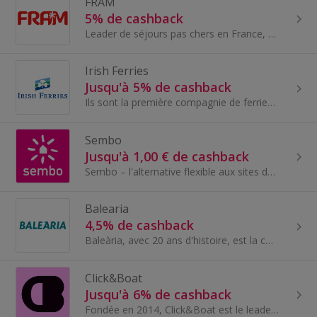
FRAM
5% de cashback
Leader de séjours pas chers en France, fram.com a été lancée depuis 1949 en ligne par le groupe Karavel qui regroupe de nombreuses marques telles q...
Irish Ferries
Jusqu'à 5% de cashback
Ils sont la première compagnie de ferries à vendre des voyages vers l'Irlande depuis la Grande-Bretagne et le continent... et à vendre des voyages...
Sembo
Jusqu'à 1,00 € de cashback
Sembo – l'alternative flexible aux sites de réservation de voyages traditionnels. Avec Sembo, vous pouvez tout réserver, d'un simple séjour à l'...
Balearia
4,5% de cashback
Baleària, avec 20 ans d'histoire, est la compagnie maritime leader dans le transport de passagers et de fret en liaison avec les îles Baléares...
Click&Boat
Jusqu'à 6% de cashback
Fondée en 2014, Click&Boat est le leader européen de l’affrètement nautique. La plateforme répertorie plus de 50 000 bateaux disponibles avec ou sa...