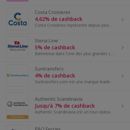
Costa Croisieres
4,62% de cashback
Costa Croisières représente depuis plus de 70 ans l'accueil et le style de vie à l'italienne.
Stena Line
5% de cashback
Bienvenue dans l'une des plus grandes compagnies de ferries d'Europe ! Ils vous proposent un vaste réseau de routes reliant les principaux ports de...
Suntransfers
4% de cashback
Suntransfers.com est une marque leader mondialement reconnue qui compte plus de 10 ans d'expérience dans le secteur des services de transfert. Avec...
Authentic Scandinavia
Jusqu'à 7% de cashback
Authentic Scandinavia est un tour-opérateur en ligne spécialisé dans les séjours toute l'année dans les pays nordiques et baltes. Basé à Oslo, en N...
NOUVEAU
P&O Ferries