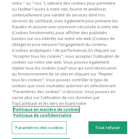
notre " ou " nos "), utilisent des cookies pour permettre
ou faciliter l'accès à notre site, fournir et améliorer
Astuces pour économiser
continuellement une variété de services dont nos
services de cashback, mais également pour prévenir les
fraudes et assurer une connexion sécurisée à notre site
A propos de
(Cookies fonctionnels), pour afficher des publicités
basées sur vos intérêts sur notre site web (Cookies de
ciblage) et pour mesurer l'engagement du contenu
Contactez-nous
(Cookies analytiques / de performance). En cliquant sur
"Accepter tous les cookies", vous acceptez l'utilisation de
cookies sur notre site web. Vous pouvez également
Mentions légales
rejeter tous les cookies (sauf ceux qui sont nécessaires
au fonctionnement de ce site) en cliquant sur "Rejeter
tous les cookies". Vous pouvez contrôler le type de
cookies que vous souhaitez autoriser en sélectionnant
"Paramètres des cookies" ci-dessous. Vous pouvez en
savoir plus sur l'utilisation de vos données par
Nos sites
UK
US
CN
JP
DE
AU
IT
ES
TopCashback et les tiers en lisant notre
Politique en matière de cookies
Politique de confidentialité
Paramètres des cookies
Tout refuser