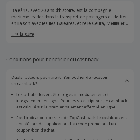
Baleària, avec 20 ans d'histoire, est la compagnie
maritime leader dans le transport de passagers et de fret
en liaison avec les îles Baléares, et relie Ceuta, Melilla et
les îles Canaries à la péninsule. Elle relie également Ceuta,
Lire la suite
Melilla et les îles Canaries à la péninsule. Au niveau
international, elle offre des services au Maroc, en Algérie
et dans les Caraïbes (entre les États-Unis et les
Bahamas).
Conditions pour bénéficier du cashback
Quels facteurs pourraient m’empêcher de recevoir
un cashback?
Les achats doivent être réglés immédiatement et
intégralement en ligne. Pour les souscriptions, le cashback
est calculé sur le premier paiement effectué en ligne.
Sauf indication contraire de TopCashback, le cashback est
annulé lors de l'application d'un code promo ou d'un
coupon/bon d’achat.