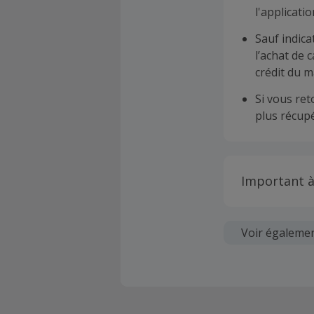
l'applicat
Sauf indica
l’achat de 
crédit du m
Si vous re
plus récupé
Important à
Toutes les
soumises au
Voir égaleme
Chaque marc
création d
ne garantit 