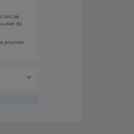
s lors de
ou avec du
e pourriez
oivent être
client". La
a TopCashback