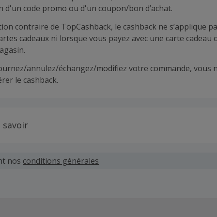
ion d'un code promo ou d'un coupon/bon d’achat.
tion contraire de TopCashback, le cashback ne s’applique pa
cartes cadeaux ni lorsque vous payez avec une carte cadeau 
agasin.
tournez/annulez/échangez/modifiez votre commande, vous n
rer le cashback.
 savoir
 demandes concernant du cashback manquant ou non reçu d
 plus tard dans les 100 jours qui suivent la date d'achat.
nt nos
conditions générales
hand définit ses propres critères pour les offres "nouveau 
'un compte ou la passation de votre première commande vi
pas votre éligibilité.