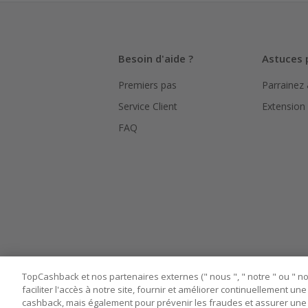
La validité
hors TVA/ta
L'utilisati
Besoin d'aide ?
Astuces 
le suivi de
Premiers pas
Parrainez
Pour chaque
bouton ros
Service Client
Extension
Assurez-vou
FAQ
marchand av
Tout compt
manipuler l
TopCashback et nos partenaires externes (" nous ", " notre " ou " nos
faciliter l'accès à notre site, fournir et améliorer continuellement u
cashback, mais également pour prévenir les fraudes et assurer une 