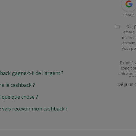
Google
Oui, 
emails 
meilleur
les tau
Vous po
En adhér
conditio
k gagne-t-il de l'argent ?
notre
poli
Déjà un
e le cashback ?
l quelque chose ?
e vais recevoir mon cashback ?