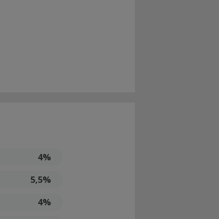
4%
5,5%
4%