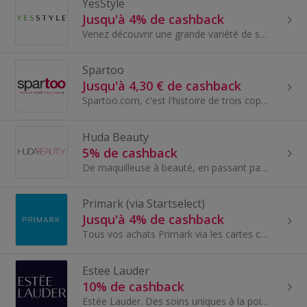
YesStyle
Jusqu'à 4% de cashback
Venez découvrir une grande variété de soins du visage coréens et japonais sur Yesstyle.fr. Parcourez notre sélection de sérums, masques en tissu...
Spartoo
Jusqu'à 4,30 € de cashback
Spartoo.com, c'est l'histoire de trois copains fans de chaussures et d'Internet. Boris, Paul et Jérémie, fraîchement diplômés, rêvent de créer leur...
Huda Beauty
5% de cashback
De maquilleuse à beauté, en passant par la direction, Huda Kattan redéfinit les normes de beauté un produit à la fois. Après avoir lancé Huda Be...
Primark (via Startselect)
Jusqu'à 4% de cashback
Tous vos achats Primark via les cartes cadeaux Startselect pour économiser un maximum sur vos achats en ligne. Que vous recherchiez des articles de...
Estee Lauder
10% de cashback
Estée Lauder. Des soins uniques à la pointe de la technologie. Un maquillage audacieux et vibrant. Des parfums incarnés et inspirants.