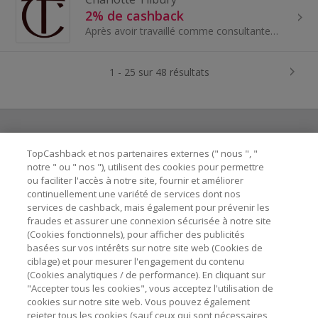
2% de cashback
Après avoir travaillé comme consultante créative pour certaines des plus grandes maisons de beauté de luxe au monde, et comme maquilleuse à l'avant...
1 - 25 sur 48 résultats
TopCashback et nos partenaires externes (" nous ", "
Besoin d'aide ?
notre " ou " nos "), utilisent des cookies pour permettre
ou faciliter l'accès à notre site, fournir et améliorer
Astuces pour économiser
continuellement une variété de services dont nos
services de cashback, mais également pour prévenir les
fraudes et assurer une connexion sécurisée à notre site
A propos de
(Cookies fonctionnels), pour afficher des publicités
basées sur vos intérêts sur notre site web (Cookies de
ciblage) et pour mesurer l'engagement du contenu
Contactez-nous
(Cookies analytiques / de performance). En cliquant sur
"Accepter tous les cookies", vous acceptez l'utilisation de
cookies sur notre site web. Vous pouvez également
Mentions légales
rejeter tous les cookies (sauf ceux qui sont nécessaires