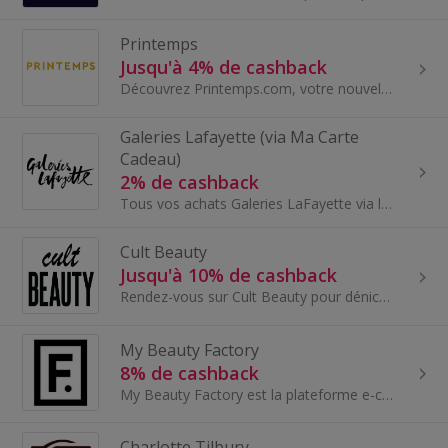
Printemps
Jusqu'à 4% de cashback
Découvrez Printemps.com, votre nouvel espace e-commerce luxe et créateurs. Une nouvelle expérience en ligne plus inclusive, plus bienveillante...
Galeries Lafayette (via Ma Carte
Cadeau)
2% de cashback
Tous vos achats Galeries LaFayette via les cartes cadeaux Ma Carte Cadeau pour économiser un maximum sur vos achats en ligne comme en magasin. Du p...
Cult Beauty
Jusqu'à 10% de cashback
Rendez-vous sur Cult Beauty pour dénicher des produits cosmétiques à des prix très accessibles. Les marques les plus connues dans ce secteur...
My Beauty Factory
8% de cashback
My Beauty Factory est la plateforme e-commerce du célèbre groupe de presse MARIE CLAIRE, éditeur de magazines féminins. Ils commercialisent des bo...
Charlotte Tilbury