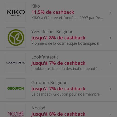
Kiko
11,5% de cashback
KIKO a été créé et fondé en 1997 par Percassi. Il s'agit d'une marque italienne de cosmétiques professionnels qui propose une gamme de maquillage...
Yves Rocher Belgique
Jusqu'à 8% de cashback
Pionniers de la cosmétique botanique, ils révélent la puissance des plantes, pour le bien-être de tous dans une démarche de respect de la nature et...
Lookfantastic
Jusqu'à 7% de cashback
Lookfantastic est la destination beauté par excellence, propriété d’un des leaders mondiaux du e-commerce en terme de produits cosmétique et...
Groupon Belgique
Jusqu'à 7% de cashback
Le cashback Groupon pour nos membres en Belgique. Groupon est le site idéal pour trouver des offres exceptionnelles et des deals autour de chez...
Nocibé
Jusqu'à 8% de cashback