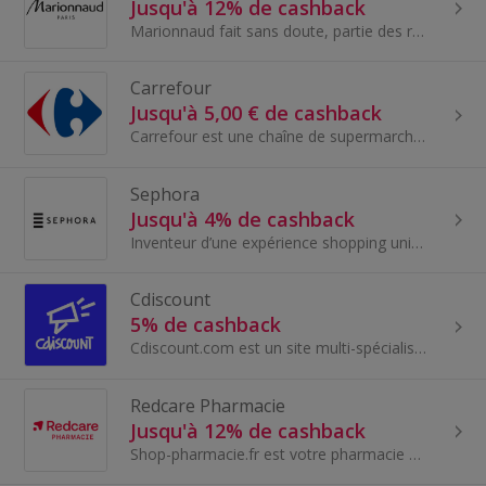
Jusqu'à 12% de cashback
Marionnaud fait sans doute, partie des références en matière de beauté. Retrouvez tous vos produits de beauté, parfums, soins, maquillage...
Carrefour
Jusqu'à 5,00 € de cashback
Carrefour est une chaîne de supermarchés et d'hypermarchés d'origine française, l'une des plus grandes au monde. Fondée en 1958, Carrefour offre un...
Sephora
Jusqu'à 4% de cashback
Inventeur d’une expérience shopping unique et toujours à la pointe des tendances, Sephora est un concept de distribution révolutionnaire depuis sa...
Cdiscount
5% de cashback
Cdiscount.com est un site multi-spécialiste qui propose des rémunérations adaptées par univers de vente mais également basé sur le volume des vente...
Redcare Pharmacie
Jusqu'à 12% de cashback
Shop-pharmacie.fr est votre pharmacie et parapharmacie en ligne pour la France.