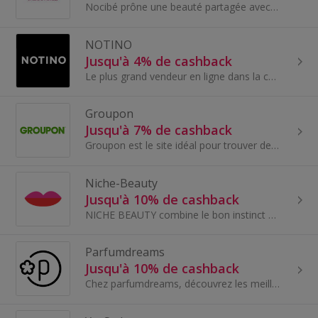
Nocibé prône une beauté partagée avec toutes et tous. Pour eux, chacun doit pouvoir vivre sa beauté avec plaisir et la partager. La beauté est repr...
NOTINO
Jusqu'à 4% de cashback
Le plus grand vendeur en ligne dans la catégorie beauté et santé en Europe. Sur le marché depuis 2004 et présents dans plus de 28 pays. À l’heure a...
Groupon
Jusqu'à 7% de cashback
Groupon est le site idéal pour trouver des offres exceptionnelles et des deals autour de chez vous.
Niche-Beauty
Jusqu'à 10% de cashback
NICHE BEAUTY combine le bon instinct pour les tendances, les innovations et l’exclusivité. La boutique de beauté en ligne propose des produits, mar...
Parfumdreams
Jusqu'à 10% de cashback
Chez parfumdreams, découvrez les meilleurs parfums pour femmes et hommes ainsi que des produits cosmétiques à prix abordables et sans frais de port.