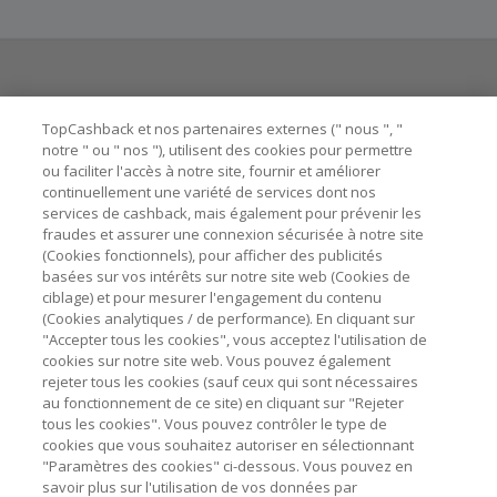
L'offre à une durée limitée.
Chaque marchand définit ses propres critères pour les
offres "nouveau client". La création d'un compte ou la
passation de votre première commande via TopCashback
Besoin d'aide ?
ne garantit pas votre éligibilité.
TopCashback et nos partenaires externes (" nous ", "
notre " ou " nos "), utilisent des cookies pour permettre
Cette offre et les avantages qui en découlent proviennent
ou faciliter l'accès à notre site, fournir et améliorer
Astuces pour économiser
de TopCashback, et non d'Uber Eats.
continuellement une variété de services dont nos
services de cashback, mais également pour prévenir les
La validité et le montant du cashback sont calculés par les
fraudes et assurer une connexion sécurisée à notre site
A propos de
marchands sur le montant hors TVA/taxes et hors frais de
(Cookies fonctionnels), pour afficher des publicités
livraison/d’emballage/de service.
basées sur vos intérêts sur notre site web (Cookies de
Contactez-nous
ciblage) et pour mesurer l'engagement du contenu
Aucun montant minimum ou maximum de commande n'est
(Cookies analytiques / de performance). En cliquant sur
requis pour bénéficier du cashback.
"Accepter tous les cookies", vous acceptez l'utilisation de
Mentions légales
cookies sur notre site web. Vous pouvez également
L'utilisation de plugins tels que Honey, AdBlock, uBlock, Pi-
rejeter tous les cookies (sauf ceux qui sont nécessaires
hole et VPN peut bloquer le suivi de votre commande.
au fonctionnement de ce site) en cliquant sur "Rejeter
tous les cookies". Vous pouvez contrôler le type de
Pour chaque nouvelle transaction, il faut revenir sur
cookies que vous souhaitez autoriser en sélectionnant
TopCashback et cliquer sur le bouton rose de cashback
"Paramètres des cookies" ci-dessous. Vous pouvez en
pour accéder au site marchand et faire votre achat.
Nos sites
UK
US
CN
JP
DE
AU
IT
ES
savoir plus sur l'utilisation de vos données par
Assurez-vous que le lien TopCashback est le dernier lien