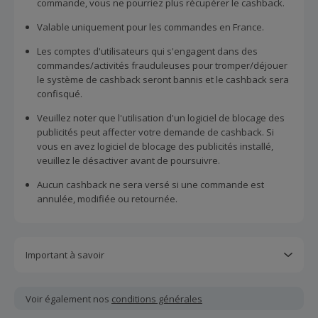
commande, vous ne pourriez plus récupérer le cashback.
Valable uniquement pour les commandes en France.
Les comptes d'utilisateurs qui s'engagent dans des
commandes/activités frauduleuses pour tromper/déjouer
le système de cashback seront bannis et le cashback sera
confisqué.
Veuillez noter que l'utilisation d'un logiciel de blocage des
publicités peut affecter votre demande de cashback. Si
vous en avez logiciel de blocage des publicités installé,
veuillez le désactiver avant de poursuivre.
Aucun cashback ne sera versé si une commande est
annulée, modifiée ou retournée.
Important à savoir
Toutes les demandes concernant du cashback manquant
ou non reçu doivent être soumises au plus tard dans les
Voir également nos
conditions générales
100 jours qui suivent la date d'achat.