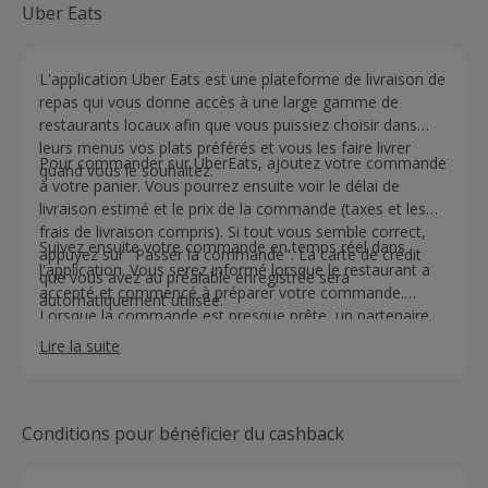
Uber Eats
L'application Uber Eats est une plateforme de livraison de
repas qui vous donne accès à une large gamme de
restaurants locaux afin que vous puissiez choisir dans
leurs menus vos plats préférés et vous les faire livrer
Pour commander sur UberEats, ajoutez votre commande
quand vous le souhaitez.
à votre panier. Vous pourrez ensuite voir le délai de
livraison estimé et le prix de la commande (taxes et les
frais de livraison compris). Si tout vous semble correct,
Suivez ensuite votre commande en temps réel dans
appuyez sur "Passer la commande". La carte de crédit
l'application. Vous serez informé lorsque le restaurant a
que vous avez au préalable enregistrée sera
accepté et commencé à préparer votre commande.
automatiquement utilisée.
Lorsque la commande est presque prête, un partenaire
Uber à proximité - en voiture, à vélo ou à mobylette - se
Lire la suite
rendra au restaurant pour la récupérer. Vous pourrez voir
son nom, sa photo et suivre sa progression sur la carte.
C'est aussi simple que ça !
Conditions pour bénéficier du cashback