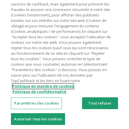
services de cashback, mais également pour prévenir les
(c) Données de profil
fraudes et assurer une connexion sécurisée à notre site
(Cookies fonctionnels), pour afficher des publicités
(d) Données d’utilisation
basées sur vos intérêts sur notre site web (Cookies de
ciblage) et pour mesurer l'engagement du contenu
(e) Données de marketing et de
(Cookies analytiques / de performance). En cliquant sur
communication
"Accepter tous les cookies", vous acceptez l'utilisation de
cookies sur notre site web. Vous pouvez également
(f) Données techniques
rejeter tous les cookies (sauf ceux qui sont nécessaires
au fonctionnement de ce site) en cliquant sur "Rejeter
Base légale
Notre intérêt légitime à mener des
tous les cookies". Vous pouvez contrôler le type de
du
activités de marketing afin de fournir une
cookies que vous souhaitez autoriser en sélectionnant
traitement, y
expérience optimale à nos membres sur
"Paramètres des cookies" ci-dessous. Vous pouvez en
compris la
le Site.
savoir plus sur l'utilisation de vos données par
base de notre
TopCashback et les tiers en lisant notre
intérêt
Politique en matière de cookies
légitime
Politique de confidentialité
Paramètres des cookies
Tout refuser
13.
Autoriser tous les cookies
Activité/
Encourager et faciliter les évaluations du
Finalité
service TopCashback sur un site