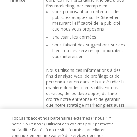
fins marketing, par exemple en :
vous proposant un contenu et des
publicités adaptés sur le Site et en
mesurant l'efficacité de la publicité
que nous vous proposons
analysant les données
vous faisant des suggestions sur des
biens ou des services qui pourraient
vous intéresser
Nous utilisons ces informations à des
fins d'analyse web, de profilage et de
personnalisation dans le but d'étudier la
manière dont les clients utilisent nos
services, de les développer, de faire
croître notre entreprise et de garantir
que notre stratégie marketing est aussi
pertinente et précise que possible.
TopCashback et nos partenaires externes (" nous ", "
Type de
(a) Données d’identité
notre " ou " nos "), utilisent des cookies pour permettre
données
ou faciliter l'accès à notre site, fournir et améliorer
(b) Données de contact
continuellement une variété de services dont nos