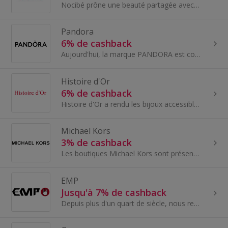
Nocibé prône une beauté partagée avec toutes et tous. Pour eux, chacun doit pouvoir vivre sa beauté avec plaisir et la partager. La beauté est repr...
Pandora
6% de cashback
Aujourd'hui, la marque PANDORA est connue dans le monde entier pour créer un nouveau concept de bijoux, fabriqués à la main en utilisant les meille...
Histoire d'Or
6% de cashback
Histoire d'Or a rendu les bijoux accessibles à tous en proposant une immense gamme de modèle et de prix, dans laquelle chacun peut trouver son bonheur
Michael Kors
3% de cashback
Les boutiques Michael Kors sont présentes, sont présentes dans les villes les plus prestigieuses du monde. Fondée en 1981, l’entreprise propose...
EMP
Jusqu'à 7% de cashback
Depuis plus d'un quart de siècle, nous représentons l'art de vivre dans le milieu du rock et du heavy metal.