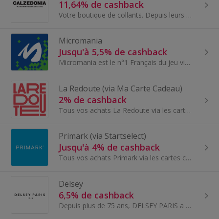
11,64% de cashback
Votre boutique de collants. Depuis leurs débuts, ils se sont non seulement efforcés de proposer des produits de la plus haute qualité, que leurs cl...
Micromania
Jusqu'à 5,5% de cashback
Micromania est le n°1 Français du jeu vidéo avec plus de 280 magasins dans tout le pays. Notre boutique en ligne permettra à vos internautes de re...
La Redoute (via Ma Carte Cadeau)
2% de cashback
Tous vos achats La Redoute via les cartes cadeaux Ma Carte Cadeau pour économiser un maximum sur vos achats en ligne comme en magasin - accessoires...
Primark (via Startselect)
Jusqu'à 4% de cashback
Tous vos achats Primark via les cartes cadeaux Startselect pour économiser un maximum sur vos achats en ligne. Que vous recherchiez des articles de...
Delsey
6,5% de cashback
Depuis plus de 75 ans, DELSEY PARIS a su progresser au fil des années et a su se réinventer au travers de ses produits en innovant chaque jour pour...