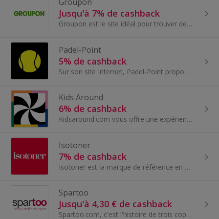
Groupon
Jusqu'à 7% de cashback
Groupon est le site idéal pour trouver des offres exceptionnelles et des deals autour de chez vous.
Padel-Point
5% de cashback
Sur son site Internet, Padel-Point propose tout autour du sport du tennis. Padel-Point dispose de plus de 10.000 produits de plus de 100 marques di...
Kids Around
6% de cashback
Kidsaround.com vous offre une expérience shopping unique, un écrin réunissant les collections mode enfant des plus belles marques premium et créate...
Isotoner
7% de cashback
Isotoner est la marque de référence en France sur ses gammes phares que sont les chaussons, les parapluies, les gants et la maille pour femme, homm...
Spartoo
Jusqu'à 4,30 € de cashback
Spartoo.com, c'est l'histoire de trois copains fans de chaussures et d'Internet. Boris, Paul et Jérémie, fraîchement diplômés, rêvent de créer leur...