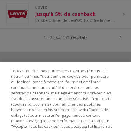
Levi's
Jusqu'à 5% de cashback
Le site officiel de Levi's® FR offre la meilleure sélection de jeans, vestes et vêtements Levi's® pour hommes, femmes et enfants.
1 - 25 sur 171 résultats
TopCashback et nos partenaires externes (" nous ", "
Besoin d'aide ?
notre " ou " nos "), utilisent des cookies pour permettre
ou faciliter l'accès à notre site, fournir et améliorer
Astuces pour économiser
continuellement une variété de services dont nos
services de cashback, mais également pour prévenir les
fraudes et assurer une connexion sécurisée à notre site
A propos de
(Cookies fonctionnels), pour afficher des publicités
basées sur vos intérêts sur notre site web (Cookies de
ciblage) et pour mesurer l'engagement du contenu
Contactez-nous
(Cookies analytiques / de performance). En cliquant sur
"Accepter tous les cookies", vous acceptez l'utilisation de