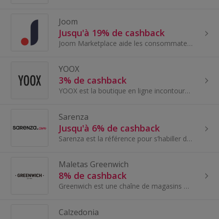
Joom
Jusqu'à 19% de cashback
Joom Marketplace aide les consommateurs à faire des achats faciles et divertissants et leur donne accès à des produits de haute qualité.
YOOX
3% de cashback
YOOX est la boutique en ligne incontournable pour sa sélection soignée de mode intemporelle, de design et d’art. Une véritable destination mode et...
Sarenza
Jusqu'à 6% de cashback
Sarenza est la référence pour s’habiller des pieds à la tête! Promenez-vous dans leurs nombreuses catégories...
Maletas Greenwich
8% de cashback
Greenwich est une chaîne de magasins avec plus de 20 ans d'expérience, qui a ouvert son premier magasin dans la ville de Petrer à Alicante en 1994...
Calzedonia