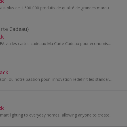
ck
Retrouvez sur Galaxus plus de 1 500 000 produits de qualité de grandes marques à des prix toujours bas.
arte Cadeau)
ck
Tous vos achats IKEA via les cartes cadeaux Ma Carte Cadeau pour économiser un maximum sur vos achats en ligne comme en magasin - mobilier et décor...
back
Bienvenue chez Dyson, où notre passion pour l'innovation redéfinit les standards de la technologie moderne. Notre mission est de rechercher...
ck
Philips Hue brings smart lighting to everyday homes, allowing anyone to create special moments and automate with light.