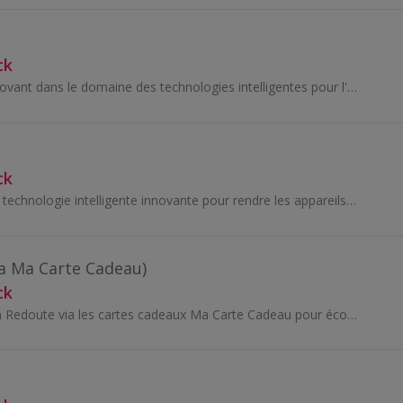
ck
Dreame, leader innovant dans le domaine des technologies intelligentes pour l'entretien ménager, propose une gamme de produits hautement performant...
ck
Tineco présente sa technologie intelligente innovante pour rendre les appareils ménagers plus intelligents et plus faciles à utiliser. Il se concen...
ia Ma Carte Cadeau)
ck
Tous vos achats La Redoute via les cartes cadeaux Ma Carte Cadeau pour économiser un maximum sur vos achats en ligne comme en magasin - accessoires...