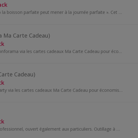
ack
Tassimo croit que « la boisson parfaite peut mener à la journée parfaite ». Cet état d'esprit se reflète dans leur vaste gamme de produits...
a Ma Carte Cadeau)
ck
Tous vos achats Conforama via les cartes cadeaux Ma Carte Cadeau pour économiser un maximum sur vos achats en ligne comme en magasin - Du mobilier...
Carte Cadeau)
ck
Tous vos achats Darty via les cartes cadeaux Ma Carte Cadeau pour économiser un maximum sur vos achats en ligne comme en magasin - Électroménager...
ck
Vente d'outillage professionnel, ouvert également aux particuliers. Outillage à main, consommables, électroportatif, électrique, pneumatique, therm...