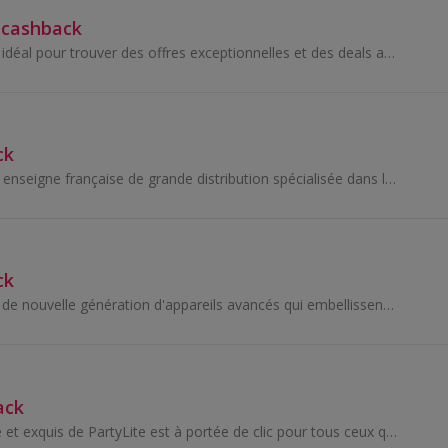
 cashback
Groupon est le site idéal pour trouver des offres exceptionnelles et des deals autour de chez vous.
ck
Castorama est une enseigne française de grande distribution spécialisée dans les domaines du bricolage, du bâti, de l’aménagement...
ck
eufy est synonyme de nouvelle génération d'appareils avancés qui embellissent votre maison intelligente.
ack
L’assortiment vaste et exquis de PartyLite est à portée de clic pour tous ceux qui, partout en Amérique du Nord, souhaitent découvrir des bougies...