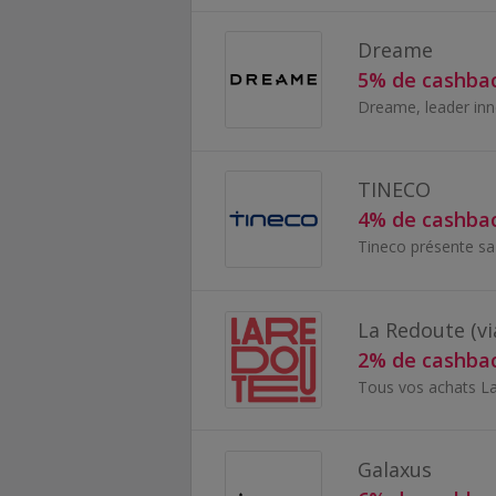
Dreame
5% de cashba
TINECO
4% de cashba
La Redoute (v
2% de cashba
Galaxus