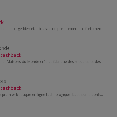
ck
En tant qu’enseigne de bricolage bien établie avec un positionnement fortement orienté prix et valeur, Brico Dépôt offre plusieurs avantages aux pa...
onde
 cashback
Depuis plus de 20 ans, Maisons du Monde crée et fabrique des meubles et des objets déco pour toutes les pièces de la maison. Aujourd'hui, ce sont p...
tes
 cashback
PC Componentes le premier boutique en ligne technologique, basé sur la confiance, l'expérience d'achat et la connaissance du secteur technologique...