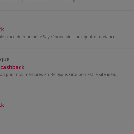
ck
En tant que principale place de marché, eBay répond ainsi aux quatre tendances actuelles : un commerce mobile, local, social et digital...
ique
 cashback
Le cashback Groupon pour nos membres en Belgique. Groupon est le site idéal pour trouver des offres exceptionnelles et des deals autour de chez...
ck