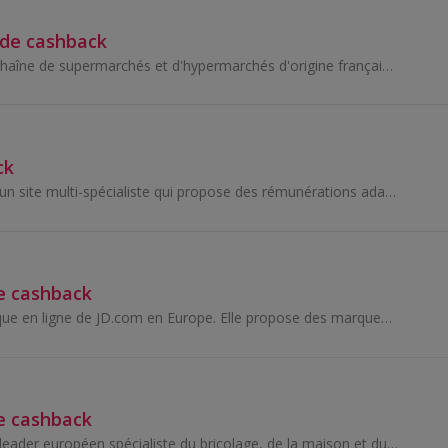
 de cashback
Carrefour est une chaîne de supermarchés et d'hypermarchés d'origine française, l'une des plus grandes au monde. Fondée en 1958, Carrefour offre un...
ck
Cdiscount.com est un site multi-spécialiste qui propose des rémunérations adaptées par univers de vente mais également basé sur le volume des vente...
e cashback
Joybuy est la boutique en ligne de JD.com en Europe. Elle propose des marques haut de gamme, livrées depuis ses propres entrepôts jusqu'au domicile...
e cashback
ManoMano est LE leader européen spécialiste du bricolage, de la maison et du jardin. ManoMano s'adressent à tous, des bricoleurs amateurs aux profe...