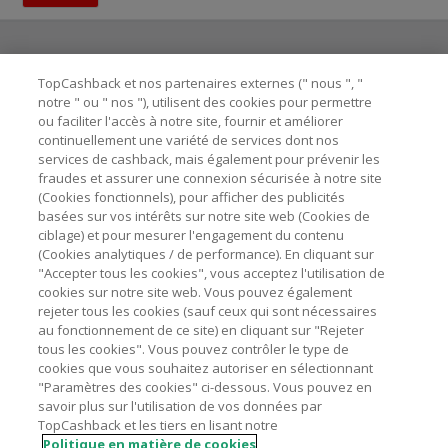
TopCashback et nos partenaires externes (" nous ", "
Besoin d'aide ?
notre " ou " nos "), utilisent des cookies pour permettre
ou faciliter l'accès à notre site, fournir et améliorer
Astuces pour économiser
continuellement une variété de services dont nos
services de cashback, mais également pour prévenir les
fraudes et assurer une connexion sécurisée à notre site
A propos de
(Cookies fonctionnels), pour afficher des publicités
basées sur vos intérêts sur notre site web (Cookies de
ciblage) et pour mesurer l'engagement du contenu
Contactez-nous
(Cookies analytiques / de performance). En cliquant sur
"Accepter tous les cookies", vous acceptez l'utilisation de
cookies sur notre site web. Vous pouvez également
Mentions légales
rejeter tous les cookies (sauf ceux qui sont nécessaires
au fonctionnement de ce site) en cliquant sur "Rejeter
tous les cookies". Vous pouvez contrôler le type de
cookies que vous souhaitez autoriser en sélectionnant
"Paramètres des cookies" ci-dessous. Vous pouvez en
savoir plus sur l'utilisation de vos données par
Nos sites
UK
US
CN
JP
DE
AU
IT
ES
TopCashback et les tiers en lisant notre
Politique en matière de cookies