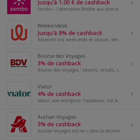
Jusqu'à 1,00 € de cashback
Sembo – l'alternative flexible aux sites de réservation de voyages traditionnels. Avec Sembo, vous pouvez tout réserver, d'un simple séjour à l'...
Weekendesk
Jusqu'à 8% de cashback
Réservez vos week-ends et séjours. Week-ends avec activités, dès 60...
Bourse des Voyages
3% de cashback
Bourse des Voyages : séjours, circuits, combinés avec +25 voyagistes. Frais de dossier offerts, paiement en 4x, panier moyen 2500 €. Service client...
Viator
4% de cashback
Viator, une entreprise Tripadvisor, est le premier prestataire mondial d'excursions et d'activités pour les voyageurs.
Auchan Voyages
3% de cashback
Auchan Voyages est né « dans la décennie durant laquelle les marques de la grande distribution de l’Hexagone se sont intéressées au tourisme ». En...