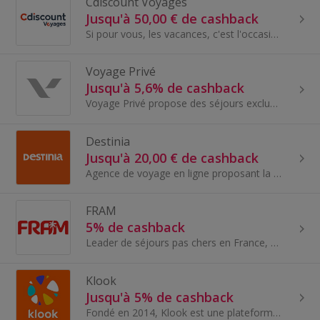
Cdiscount Voyages
Jusqu'à 50,00 € de cashback
Si pour vous, les vacances, c'est l'occasion de ne s'occuper de rien sans se ruiner, vous êtes au bon endroit : séjours en France, en Europe et...
Voyage Privé
Jusqu'à 5,6% de cashback
Voyage Privé propose des séjours exclusifs et haut de gamme à prix réduits, avec des destinations de rêve et des hôtels sélectionnés pour une expér...
Destinia
Jusqu'à 20,00 € de cashback
Agence de voyage en ligne proposant la plus large gamme de destinations et de réservations d'hôtels, de vols et de voyages, dans le monde entier.
FRAM
5% de cashback
Leader de séjours pas chers en France, fram.com a été lancée depuis 1949 en ligne par le groupe Karavel qui regroupe de nombreuses marques telles q...
Klook
Jusqu'à 5% de cashback
Fondé en 2014, Klook est une plateforme de réservation d'activités et de services de voyage leader sur le marché.