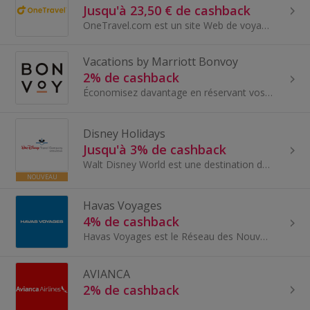
Jusqu'à 23,50 € de cashback
OneTravel.com est un site Web de voyage qui offre des vols, des hôtels, des locations de voitures et des forfaits vacances vers les meilleures dest...
Vacations by Marriott Bonvoy
2% de cashback
Économisez davantage en réservant vos vols, hôtels et autres prestations dans des complexes hôteliers populaires avec Vacations by Marriot...
Disney Holidays
Jusqu'à 3% de cashback
Walt Disney World est une destination de vacances de rêve pour tous les âges, très prisée tant par les familles que par les adultes. Le soleil qui...
NOUVEAU
Havas Voyages
4% de cashback
Havas Voyages est le Réseau des Nouveaux Voyageurs. élu «meilleure enseigne 2017, 2018, 2019 » par Capital, Havas Voyages est le spécialiste...
AVIANCA
2% de cashback