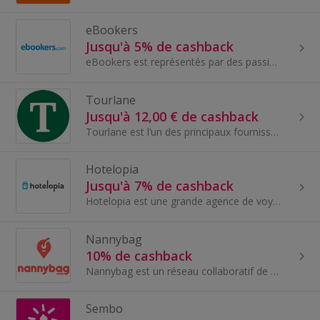
eBookers
Jusqu'à 5% de cashback
eBookers est représentés par des passionnés de voyage. L'agence croit en des voyages extraordinaires, plein de surprises et gratifiants.
Tourlane
Jusqu'à 12,00 € de cashback
Tourlane est l’un des principaux fournisseurs en ligne pour organiser des vacances de rêve sur mesure. Les clients peuvent choisir parmi des itinér...
Hotelopia
Jusqu'à 7% de cashback
Hotelopia est une grande agence de voyage en ligne qui propose des services de réservation d'hôtels, des transfert ainsi que des billets...
Nannybag
10% de cashback
Nannybag est un réseau collaboratif de stockage de bagages qui permet aux voyageurs du monde entier de stocker leurs bagages dans des magasins locaux.
Sembo