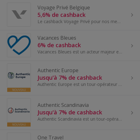
Voyage Privé Belgique
5,6% de cashback
Le cashback Voyage Privé pour nos membres en Belgique. Voyage Privé propose des séjours exclusifs et haut de gamme à prix réduits, avec des dest...
Vacances Bleues
6% de cashback
Vacances Bleues est un acteur majeur et historique de l'hôtellerie de loisirs et des clubs de vacances. La marque propose une offre complète : séjo...
Authentic Europe
Jusqu'à 7% de cashback
Authentic Europe est un tour-opérateur en ligne basé en Norvège. Ses spécialistes du voyage possèdent une vaste expérience de terrain, acquise en v...
NOUVEAU
Authentic Scandinavia
Jusqu'à 7% de cashback
Authentic Scandinavia est un tour-opérateur en ligne spécialisé dans les séjours toute l'année dans les pays nordiques et baltes. Basé à Oslo, en N...
NOUVEAU
One Travel