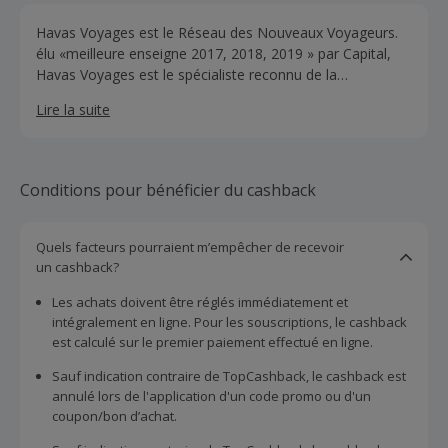
Havas Voyages est le Réseau des Nouveaux Voyageurs.
élu «meilleure enseigne 2017, 2018, 2019 » par Capital,
Havas Voyages est le spécialiste reconnu de la
distribution de voyages pour les particuliers et les
Lire la suite
entreprises. Grâce à leurs nombreux partenaires, ils vous
proposent en toute indépendance l’une des plus larges
gammes de destinations et de services : compagnies de
transport, hôtels, location de voitures… et des tour-
Conditions pour bénéficier du cashback
opérateurs reconnus comme Asia, MSC Croisières ou
Voyamar.
Quels facteurs pourraient m’empêcher de recevoir
un cashback?
Les achats doivent être réglés immédiatement et
intégralement en ligne. Pour les souscriptions, le cashback
est calculé sur le premier paiement effectué en ligne.
Sauf indication contraire de TopCashback, le cashback est
annulé lors de l'application d'un code promo ou d'un
coupon/bon d’achat.