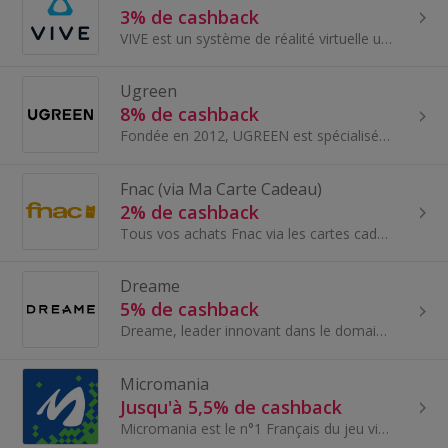
3% de cashback
VIVE est un système de réalité virtuelle unique en son genre. Laissez-vous surprendre visuellement, physiquement et émotionnellement par de nouveaux m
Ugreen
8% de cashback
Fondée en 2012, UGREEN est spécialisée dans la fourniture de solutions numériques pour les consommateurs du monde entier. Son offre s'étend des app...
Fnac (via Ma Carte Cadeau)
2% de cashback
Tous vos achats Fnac via les cartes cadeaux Ma Carte Cadeau pour économiser un maximum sur vos achats en ligne comme en magasin - articles électron...
Dreame
5% de cashback
Dreame, leader innovant dans le domaine des technologies intelligentes pour l'entretien ménager, propose une gamme de produits hautement performant...
Micromania
Jusqu'à 5,5% de cashback
Micromania est le n°1 Français du jeu vidéo avec plus de 280 magasins dans tout le pays. Notre boutique en ligne permettra à vos internautes de re...