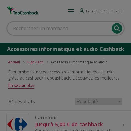
Inscription / Connexion
Accessoires informatique et audio Cashback
Accueil
High-Tech
Accessoires informatique et audio
Économisez sur vos accessoires informatiques et audio
grâce au cashback TopCashback. Découvrez les meilleures
offres de cashback sur les claviers, les souris, les écrans, les
En savoir plus
webcams, les casques audio, les écouteurs, les enceintes,
les disques durs, les SSD et de nombreux autres accessoires
91 résultats
pour ordinateur et appareils audio. Trouvez tout le
nécessaire pour compléter votre équipement high-tech tout
en réalisant des économies.
Carrefour
Jusqu'à 5,00 € de cashback
Carrefour est une chaîne de supermarchés et d'hypermarchés d'origine française, l'une des plus grandes au monde. Fondée en 1958, Carrefour offre un...