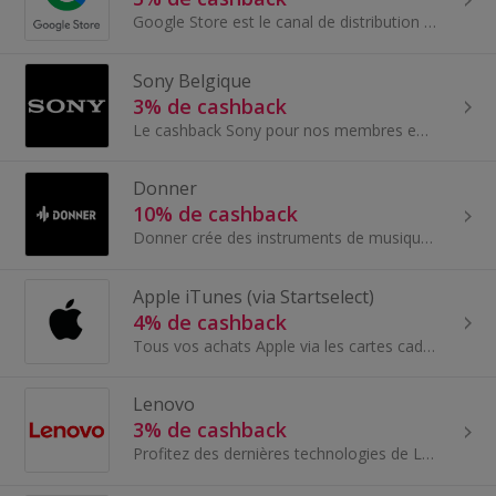
Google Store est le canal de distribution de Google Hardware qui occupe une position unique pour entretenir une relation directe avec chaque client...
Sony Belgique
3% de cashback
Le cashback Sony pour nos membres en Belgique. Le Sony Store Online est le site officiel de vente directe aux consommateurs Sony des produits TV...
Donner
10% de cashback
Donner crée des instruments de musique et équipements audio de première qualité depuis 2012! La firme propose un large choix des instruments de musiq
Apple iTunes (via Startselect)
4% de cashback
Tous vos achats Apple via les cartes cadeaux Startselect pour économiser un maximum sur vos acha....
Lenovo
3% de cashback
Profitez des dernières technologies de Lenovo et gagnez du cashback grâce à ces offres très intéressantes. Lenovo est l'une des principales...