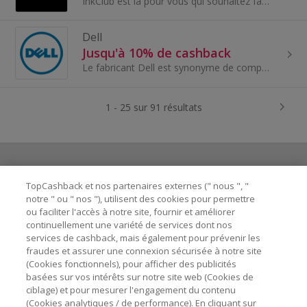
InkClub est là pour vous qui souhaitez faire des choix malins au quotidien, à la maison comme au bureau. Dans notre boutique en ligne, vous pouvez...
Dell
Jusqu'à 10% de cashback
Le fabricant Dell est synonyme de composants de haute qualité depuis plus de 30 ans. Vous pouvez vous offrir ici des ordinateurs, des...
1 - 25 sur 91 résultats
TopCashback et nos partenaires externes (" nous ", "
Besoin d'aide ?
notre " ou " nos "), utilisent des cookies pour permettre
ou faciliter l'accès à notre site, fournir et améliorer
Astuces pour économiser
continuellement une variété de services dont nos
services de cashback, mais également pour prévenir les
fraudes et assurer une connexion sécurisée à notre site
A propos de
(Cookies fonctionnels), pour afficher des publicités
basées sur vos intérêts sur notre site web (Cookies de
ciblage) et pour mesurer l'engagement du contenu
Contactez-nous
(Cookies analytiques / de performance). En cliquant sur