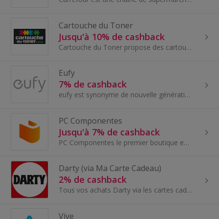
Cartouche du Toner
Jusqu'à 10% de cashback
Cartouche du Toner propose des cartouches et des toners d’imprimantes de qualité à des prix très serrés.
Eufy
7% de cashback
eufy est synonyme de nouvelle génération d'appareils avancés qui embellissent votre maison intelligente.
PC Componentes
Jusqu'à 7% de cashback
PC Componentes le premier boutique en ligne technologique, basé sur la confiance, l'expérience d'achat et la connaissance du secteur technologique...
Darty (via Ma Carte Cadeau)
2% de cashback
Tous vos achats Darty via les cartes cadeaux Ma Carte Cadeau pour économiser un maximum sur vos achats en ligne comme en magasin - Électroménager...
Vive