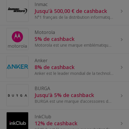
Inmac
Jusqu'à 500,00 € de cashback
N°1 français de la distribution informatique directe, ils fournissent aux entreprises et administrations des produits et solutions technologiques...
Motorola
5% de cashback
Motorola est une marque emblématique qui continue d'être à la pointe de l'innovation dans le secteur des smartphones. Leurs smartphones primés alli...
Anker
8% de cashback
Anker est le leader mondial de la technologie de charge. Cela inclut la recharge sans fil, la recharge de voiture et nos chargeurs portables et mur...
BURGA
Jusqu'à 5% de cashback
BURGA est une marque d’accessoires de mode et de style de vie basée en Europe. Ils fabriquent des coques et accessoires de qualité supérieure qui n...
InkClub
12% de cashback