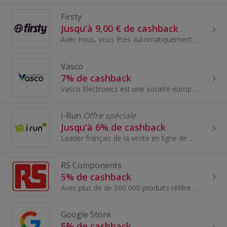
Firsty
Jusqu'à 9,00 € de cashback
Avec nous, vous êtes automatiquement connecté à tous les fournisseurs de la planète. Un monde, une connexion. Parce que si vous nous demandez, la c...
Vasco
7% de cashback
Vasco Electronics est une société européenne leader mondial dans le marché des traducteurs électroniques. Nous concevons et fabriquons nous même le...
i-Run
Offre spéciale
Jusqu'à 6% de cashback
Leader français de la vente en ligne de matériel de running, i-Run.fr bénéficie d'une notoriété inégalée auprès des runners.
RS Components
5% de cashback
Avec plus de de 500 000 produits référencés, RS Components se positionne comme le distributeur incontournable en composants électroniques et fourni...
Google Store
5% de cashback