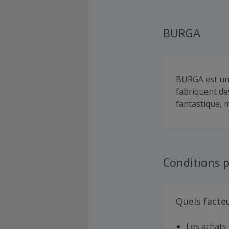
BURGA
BURGA est une
fabriquent de
fantastique, m
Conditions p
Quels facte
Les achats 