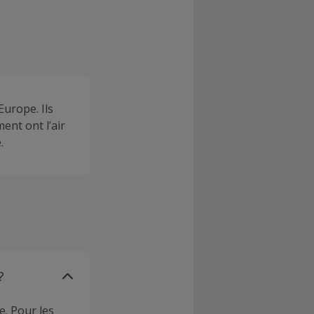
urope. Ils
ent ont l’air
.
?
e. Pour les