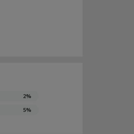
2%
5%