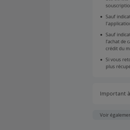
souscriptio
Sauf indica
l'applicat
Sauf indica
l’achat de 
crédit du m
Si vous re
plus récupé
Important à
Toutes les
soumises au
Voir égaleme
Chaque marc