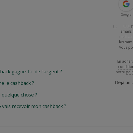
Google
Oui, 
emails 
meilleur
les tau
Vous po
En adhér
conditio
k gagne-t-il de l'argent ?
notre
poli
Déjà un
e le cashback ?
l quelque chose ?
e vais recevoir mon cashback ?