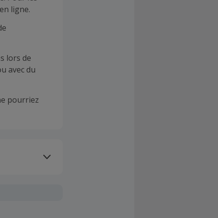
en ligne.
de
s lors de
ou avec du
e pourriez
oivent être
client". La