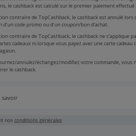
ns, le cashback est calculé sur le premier paiement effectué 
tion contraire de TopCashback, le cashback est annulé lors 
ion d'un code promo ou d'un coupon/bon d’achat.
tion contraire de TopCashback, le cashback ne s’applique pa
cartes cadeaux ni lorsque vous payez avec une carte cadeau 
agasin.
tournez/annulez/échangez/modifiez votre commande, vous n
rer le cashback.
 savoir
 demandes concernant du cashback manquant ou non reçu d
 plus tard dans les 100 jours qui suivent la date d'achat.
nt nos
conditions générales
hand définit ses propres critères pour les offres "nouveau 