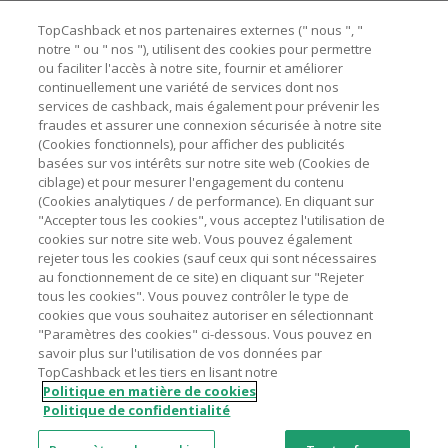
TopCashback et nos partenaires externes (" nous ", "
Besoin d'aide ?
notre " ou " nos "), utilisent des cookies pour permettre
ou faciliter l'accès à notre site, fournir et améliorer
Astuces pour économiser
continuellement une variété de services dont nos
services de cashback, mais également pour prévenir les
fraudes et assurer une connexion sécurisée à notre site
A propos de
(Cookies fonctionnels), pour afficher des publicités
basées sur vos intérêts sur notre site web (Cookies de
ciblage) et pour mesurer l'engagement du contenu
Contactez-nous
(Cookies analytiques / de performance). En cliquant sur
"Accepter tous les cookies", vous acceptez l'utilisation de
cookies sur notre site web. Vous pouvez également
Mentions légales
rejeter tous les cookies (sauf ceux qui sont nécessaires
au fonctionnement de ce site) en cliquant sur "Rejeter
tous les cookies". Vous pouvez contrôler le type de
cookies que vous souhaitez autoriser en sélectionnant
"Paramètres des cookies" ci-dessous. Vous pouvez en
savoir plus sur l'utilisation de vos données par
Nos sites
UK
US
CN
JP
DE
AU
IT
ES
TopCashback et les tiers en lisant notre
Politique en matière de cookies
Politique de confidentialité