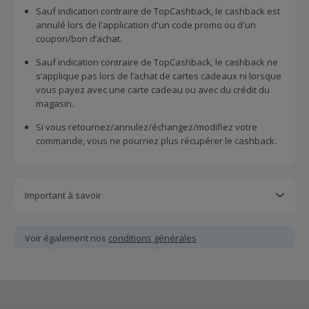
Sauf indication contraire de TopCashback, le cashback est
annulé lors de l'application d'un code promo ou d'un
coupon/bon d’achat.
Sauf indication contraire de TopCashback, le cashback ne
s’applique pas lors de l’achat de cartes cadeaux ni lorsque
vous payez avec une carte cadeau ou avec du crédit du
magasin.
Si vous retournez/annulez/échangez/modifiez votre
commande, vous ne pourriez plus récupérer le cashback.
Important à savoir
Toutes les demandes concernant du cashback manquant
ou non reçu doivent être soumises au plus tard dans les
Voir également nos
conditions générales
100 jours qui suivent la date d'achat.
Chaque marchand définit ses propres critères pour les
offres "nouveau client". La création d'un compte ou la
passation de votre première commande via TopCashback