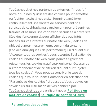
ne garantit pas votre éligibilité.
Besoin d'aide ?
La validité et le montant du cashback sont calculés par les
TopCashback et nos partenaires externes (" nous ", "
marchands sur le montant hors TVA/taxes et hors frais de
notre " ou " nos "), utilisent des cookies pour permettre
ou faciliter l'accès à notre site, fournir et améliorer
livraison/d’emballage/de service.
Astuces pour économiser
continuellement une variété de services dont nos
L'utilisation de plugins tels que Honey, AdBlock, uBlock, Pi-
services de cashback, mais également pour prévenir les
hole et VPN peut bloquer le suivi de votre commande.
fraudes et assurer une connexion sécurisée à notre site
A propos de
(Cookies fonctionnels), pour afficher des publicités
Pour chaque nouvelle transaction, il faut revenir sur
basées sur vos intérêts sur notre site web (Cookies de
TopCashback et cliquer sur le bouton rose de cashback
Contactez-nous
ciblage) et pour mesurer l'engagement du contenu
pour accéder au site marchand et faire votre achat.
(Cookies analytiques / de performance). En cliquant sur
Assurez-vous que le lien TopCashback est le dernier lien
"Accepter tous les cookies", vous acceptez l'utilisation de
Mentions légales
utilisé pour visiter le site marchand avant de finaliser votre
cookies sur notre site web. Vous pouvez également
achat.
rejeter tous les cookies (sauf ceux qui sont nécessaires
au fonctionnement de ce site) en cliquant sur "Rejeter
Tout compte impliqué dans des commandes ou activités
tous les cookies". Vous pouvez contrôler le type de
frauduleuses pour manipuler le système de cashback sera
cookies que vous souhaitez autoriser en sélectionnant
clôturé et leur cashback confisqué.
"Paramètres des cookies" ci-dessous. Vous pouvez en
Nos sites
UK
US
CN
JP
DE
AU
IT
ES
savoir plus sur l'utilisation de vos données par
TopCashback et les tiers en lisant notre
Politique en
matière de cookies
Politique de confidentialité
Paramètres des cookies
Tout refuser