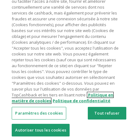
ou faciliter l'accès à notre site, fournir et améliorer
livraison/d’emballage/de service.
Astuces pour économiser
continuellement une variété de services dont nos
L'utilisation de plugins tels que Honey, AdBlock, uBlock, Pi-
services de cashback, mais également pour prévenir les
hole et VPN peut bloquer le suivi de votre commande.
fraudes et assurer une connexion sécurisée à notre site
A propos de
(Cookies fonctionnels), pour afficher des publicités
Pour chaque nouvelle transaction, il faut revenir sur
basées sur vos intérêts sur notre site web (Cookies de
TopCashback et cliquer sur le bouton rose de cashback
Contactez-nous
ciblage) et pour mesurer l'engagement du contenu
pour accéder au site marchand et faire votre achat.
(Cookies analytiques / de performance). En cliquant sur
Assurez-vous que le lien TopCashback est le dernier lien
"Accepter tous les cookies", vous acceptez l'utilisation de
Mentions légales
utilisé pour visiter le site marchand avant de finaliser votre
cookies sur notre site web. Vous pouvez également
achat.
rejeter tous les cookies (sauf ceux qui sont nécessaires
au fonctionnement de ce site) en cliquant sur "Rejeter
Tout compte impliqué dans des commandes ou activités
tous les cookies". Vous pouvez contrôler le type de
frauduleuses pour manipuler le système de cashback sera
cookies que vous souhaitez autoriser en sélectionnant
clôturé et leur cashback confisqué.
"Paramètres des cookies" ci-dessous. Vous pouvez en
Nos sites
UK
US
CN
JP
DE
AU
IT
ES
savoir plus sur l'utilisation de vos données par
TopCashback et les tiers en lisant notre
Politique en
matière de cookies
Politique de confidentialité
Paramètres des cookies
Tout refuser
© 2005 - 2026 TopCashback Group Limited
Autoriser tous les cookies