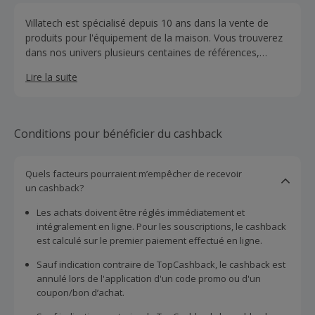
Villatech est spécialisé depuis 10 ans dans la vente de
produits pour l'équipement de la maison. Vous trouverez
dans nos univers plusieurs centaines de références,
issues d'une sélection pointue prenant en compte la
Lire la suite
technicité, l'efficacité et la fiabilité des produits. Les plus
grandes marques sont présentes : Sony, Miele, Samsung,
Brandt, Bosch, Philips, Whirlpool, Toshiba, Magimix,
Kitchenaid ... etc.
Conditions pour bénéficier du cashback
Quels facteurs pourraient m’empêcher de recevoir
un cashback?
Les achats doivent être réglés immédiatement et
intégralement en ligne. Pour les souscriptions, le cashback
est calculé sur le premier paiement effectué en ligne.
Sauf indication contraire de TopCashback, le cashback est
annulé lors de l'application d'un code promo ou d'un
coupon/bon d’achat.