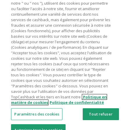
marchands sur le montant hors TVA/taxes et hors frais de
notre " ou " nos "), utilisent des cookies pour permettre
ou faciliter l'accès à notre site, fournir et améliorer
livraison/d’emballage/de service.
Astuces pour économiser
continuellement une variété de services dont nos
L'utilisation de plugins tels que Honey, AdBlock, uBlock, Pi-
services de cashback, mais également pour prévenir les
hole et VPN peut bloquer le suivi de votre commande.
fraudes et assurer une connexion sécurisée à notre site
A propos de
(Cookies fonctionnels), pour afficher des publicités
Pour chaque nouvelle transaction, il faut revenir sur
basées sur vos intérêts sur notre site web (Cookies de
TopCashback et cliquer sur le bouton rose de cashback
Contactez-nous
ciblage) et pour mesurer l'engagement du contenu
pour accéder au site marchand et faire votre achat.
(Cookies analytiques / de performance). En cliquant sur
Assurez-vous que le lien TopCashback est le dernier lien
"Accepter tous les cookies", vous acceptez l'utilisation de
Mentions légales
utilisé pour visiter le site marchand avant de finaliser votre
cookies sur notre site web. Vous pouvez également
achat.
rejeter tous les cookies (sauf ceux qui sont nécessaires
au fonctionnement de ce site) en cliquant sur "Rejeter
Tout compte impliqué dans des commandes ou activités
tous les cookies". Vous pouvez contrôler le type de
frauduleuses pour manipuler le système de cashback sera
cookies que vous souhaitez autoriser en sélectionnant
clôturé et leur cashback confisqué.
"Paramètres des cookies" ci-dessous. Vous pouvez en
Nos sites
UK
US
CN
JP
DE
AU
IT
ES
savoir plus sur l'utilisation de vos données par
TopCashback et les tiers en lisant notre
Politique en
matière de cookies
Politique de confidentialité
Paramètres des cookies
Tout refuser
© 2005 - 2026 TopCashback Group Limited