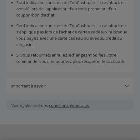
Sauf indication contraire de TopCashback, le cashback est
annulé lors de l'application d'un code promo ou d'un
coupon/bon d’achat.
Sauf indication contraire de TopCashback, le cashback ne
s’applique pas lors de l’achat de cartes cadeaux ni lorsque
vous payez avec une carte cadeau ou avec du crédit du
magasin.
Si vous retournez/annulez/échangez/modifiez votre
commande, vous ne pourriez plus récupérer le cashback.
Important à savoir
Toutes les demandes concernant du cashback manquant
ou non reçu doivent être soumises au plus tard dans les
Voir également nos
conditions générales
100 jours qui suivent la date d'achat.
Chaque marchand définit ses propres critères pour les
offres "nouveau client". La création d'un compte ou la
passation de votre première commande via TopCashback
ne garantit pas votre éligibilité.