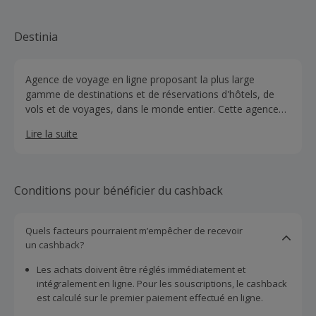
Destinia
Agence de voyage en ligne proposant la plus large
gamme de destinations et de réservations d'hôtels, de
vols et de voyages, dans le monde entier. Cette agence
dispose du plus étendu catalogue d'hôtels en ligne, avec
Lire la suite
plus de 500 000 hôtels enregistrés dans le monde entier,
et d'un système de disponibilité en temps réel, de
confirmation immédiate, et d'un moteur de recherche de
vols capable de trouver les meilleures combinaisons de
Conditions pour bénéficier du cashback
prix, d'horaires et de destinations.
Quels facteurs pourraient m’empêcher de recevoir
un cashback?
Les achats doivent être réglés immédiatement et
intégralement en ligne. Pour les souscriptions, le cashback
est calculé sur le premier paiement effectué en ligne.