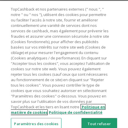
Besoin d'aide ?
La validité et le montant du cashback sont calculés par les
TopCashback et nos partenaires externes (" nous ", "
marchands sur le montant hors TVA/taxes et hors frais de
notre " ou " nos "), utilisent des cookies pour permettre
ou faciliter l'accès à notre site, fournir et améliorer
livraison/d’emballage/de service.
Astuces pour économiser
continuellement une variété de services dont nos
L'utilisation de plugins tels que Honey, AdBlock, uBlock, Pi-
services de cashback, mais également pour prévenir les
hole et VPN peut bloquer le suivi de votre commande.
fraudes et assurer une connexion sécurisée à notre site
A propos de
(Cookies fonctionnels), pour afficher des publicités
Pour chaque nouvelle transaction, il faut revenir sur
basées sur vos intérêts sur notre site web (Cookies de
TopCashback et cliquer sur le bouton rose de cashback
Contactez-nous
ciblage) et pour mesurer l'engagement du contenu
pour accéder au site marchand et faire votre achat.
(Cookies analytiques / de performance). En cliquant sur
Assurez-vous que le lien TopCashback est le dernier lien
"Accepter tous les cookies", vous acceptez l'utilisation de
Mentions légales
utilisé pour visiter le site marchand avant de finaliser votre
cookies sur notre site web. Vous pouvez également
achat.
rejeter tous les cookies (sauf ceux qui sont nécessaires
au fonctionnement de ce site) en cliquant sur "Rejeter
Tout compte impliqué dans des commandes ou activités
tous les cookies". Vous pouvez contrôler le type de
frauduleuses pour manipuler le système de cashback sera
cookies que vous souhaitez autoriser en sélectionnant
clôturé et leur cashback confisqué.
"Paramètres des cookies" ci-dessous. Vous pouvez en
Nos sites
UK
US
CN
JP
DE
AU
IT
ES
savoir plus sur l'utilisation de vos données par
TopCashback et les tiers en lisant notre
Politique en
matière de cookies
Politique de confidentialité
Paramètres des cookies
Tout refuser