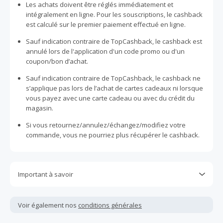
Les achats doivent être réglés immédiatement et
intégralement en ligne. Pour les souscriptions, le cashback
est calculé sur le premier paiement effectué en ligne.
Sauf indication contraire de TopCashback, le cashback est
annulé lors de l'application d'un code promo ou d'un
coupon/bon d’achat.
Sauf indication contraire de TopCashback, le cashback ne
s’applique pas lors de l’achat de cartes cadeaux ni lorsque
vous payez avec une carte cadeau ou avec du crédit du
magasin.
Si vous retournez/annulez/échangez/modifiez votre
commande, vous ne pourriez plus récupérer le cashback.
Important à savoir
Toutes les demandes concernant du cashback manquant
ou non reçu doivent être soumises au plus tard dans les
Voir également nos
conditions générales
100 jours qui suivent la date d'achat.