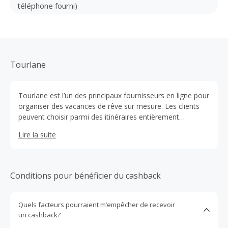
téléphone fourni)
Tourlane
Tourlane est l’un des principaux fournisseurs en ligne pour
organiser des vacances de rêve sur mesure. Les clients
peuvent choisir parmi des itinéraires entièrement
personnalisés préparés et qualifiés par des experts du
Lire la suite
voyage vers plus de 30 destinations dans le monde entier.
Conditions pour bénéficier du cashback
Quels facteurs pourraient m’empêcher de recevoir
un cashback?