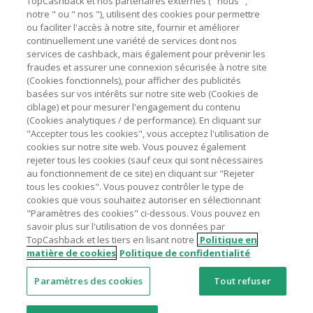
TopCashback et nos partenaires externes (" nous ", "
marchands sur le montant hors TVA/taxes et hors frais de
notre " ou " nos "), utilisent des cookies pour permettre
ou faciliter l'accès à notre site, fournir et améliorer
livraison/d’emballage/de service.
Astuces pour économiser
continuellement une variété de services dont nos
L'utilisation de plugins tels que Honey, AdBlock, uBlock, Pi-
services de cashback, mais également pour prévenir les
hole et VPN peut bloquer le suivi de votre commande.
fraudes et assurer une connexion sécurisée à notre site
A propos de
(Cookies fonctionnels), pour afficher des publicités
Pour chaque nouvelle transaction, il faut revenir sur
basées sur vos intérêts sur notre site web (Cookies de
TopCashback et cliquer sur le bouton rose de cashback
Contactez-nous
ciblage) et pour mesurer l'engagement du contenu
pour accéder au site marchand et faire votre achat.
(Cookies analytiques / de performance). En cliquant sur
Assurez-vous que le lien TopCashback est le dernier lien
"Accepter tous les cookies", vous acceptez l'utilisation de
Mentions légales
utilisé pour visiter le site marchand avant de finaliser votre
cookies sur notre site web. Vous pouvez également
achat.
rejeter tous les cookies (sauf ceux qui sont nécessaires
au fonctionnement de ce site) en cliquant sur "Rejeter
Tout compte impliqué dans des commandes ou activités
tous les cookies". Vous pouvez contrôler le type de
frauduleuses pour manipuler le système de cashback sera
cookies que vous souhaitez autoriser en sélectionnant
clôturé et leur cashback confisqué.
"Paramètres des cookies" ci-dessous. Vous pouvez en
Nos sites
UK
US
CN
JP
DE
AU
IT
ES
savoir plus sur l'utilisation de vos données par
TopCashback et les tiers en lisant notre
Politique en
matière de cookies
Politique de confidentialité
Paramètres des cookies
Tout refuser
© 2005 - 2026 TopCashback Group Limited