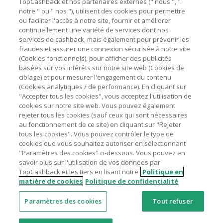
passation de votre première commande via TopCashback
TopCashback et nos partenaires externes (" nous ", "
ne garantit pas votre éligibilité.
notre " ou " nos "), utilisent des cookies pour permettre
ou faciliter l'accès à notre site, fournir et améliorer
Astuces pour économiser
La validité et le montant du cashback sont calculés par les
continuellement une variété de services dont nos
marchands sur le montant hors TVA/taxes et hors frais de
services de cashback, mais également pour prévenir les
livraison/d’emballage/de service.
fraudes et assurer une connexion sécurisée à notre site
A propos de
(Cookies fonctionnels), pour afficher des publicités
L'utilisation de plugins tels que Honey, AdBlock, uBlock, Pi-
basées sur vos intérêts sur notre site web (Cookies de
hole et VPN peut bloquer le suivi de votre commande.
Contactez-nous
ciblage) et pour mesurer l'engagement du contenu
(Cookies analytiques / de performance). En cliquant sur
Pour chaque nouvelle transaction, il faut revenir sur
"Accepter tous les cookies", vous acceptez l'utilisation de
TopCashback et cliquer sur le bouton rose de cashback
Mentions légales
cookies sur notre site web. Vous pouvez également
pour accéder au site marchand et faire votre achat.
rejeter tous les cookies (sauf ceux qui sont nécessaires
Assurez-vous que le lien TopCashback est le dernier lien
au fonctionnement de ce site) en cliquant sur "Rejeter
utilisé pour visiter le site marchand avant de finaliser votre
tous les cookies". Vous pouvez contrôler le type de
achat.
cookies que vous souhaitez autoriser en sélectionnant
"Paramètres des cookies" ci-dessous. Vous pouvez en
Tout compte impliqué dans des commandes ou activités
Nos sites
UK
US
CN
JP
DE
AU
IT
ES
savoir plus sur l'utilisation de vos données par
frauduleuses pour manipuler le système de cashback sera
TopCashback et les tiers en lisant notre
Politique en
clôturé et leur cashback confisqué.
matière de cookies
Politique de confidentialité
Paramètres des cookies
Tout refuser
© 2005 - 2026 TopCashback Group Limited