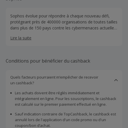
Sophos évolue pour répondre à chaque nouveau défi,
protégeant près de 400000 organisations de toutes tailles
dans plus de 150 pays contre les cybermenaces actuelles
les plus avancées. Sophos apporte maintenant cette
Lire la suite
même croyance en constante évolution aux utilisateurs à
domicile. Sophos veut s’assurer que le même niveau de
protection qu’ils offrent aux entreprises est disponible
pour tout le monde. Sophos Home apporte sa puissante
Conditions pour bénéficier du cashback
protection professionnelle aux Mac et PC personnels.
Vous êtes en ligne tout le temps, au travail comme à la
maison. Votre sécurité devrait l’être aussi.
Quels facteurs pourraient m’empêcher de recevoir
un cashback?
Les achats doivent être réglés immédiatement et
intégralement en ligne. Pour les souscriptions, le cashback
est calculé sur le premier paiement effectué en ligne.
Sauf indication contraire de TopCashback, le cashback est
annulé lors de l'application d'un code promo ou d'un
coupon/bon d’achat.