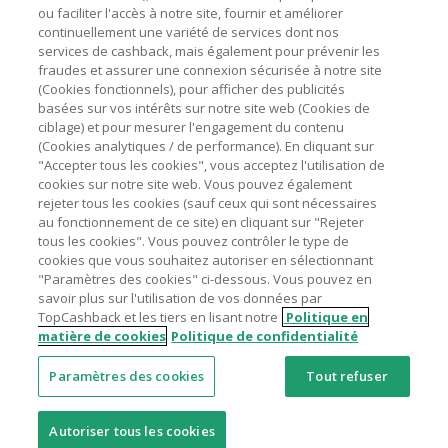
ou faciliter l'accès à notre site, fournir et améliorer
livraison/d’emballage/de service.
Astuces pour économiser
continuellement une variété de services dont nos
L'utilisation de plugins tels que Honey, AdBlock, uBlock, Pi-
services de cashback, mais également pour prévenir les
hole et VPN peut bloquer le suivi de votre commande.
fraudes et assurer une connexion sécurisée à notre site
A propos de
(Cookies fonctionnels), pour afficher des publicités
Pour chaque nouvelle transaction, il faut revenir sur
basées sur vos intérêts sur notre site web (Cookies de
TopCashback et cliquer sur le bouton rose de cashback
Contactez-nous
ciblage) et pour mesurer l'engagement du contenu
pour accéder au site marchand et faire votre achat.
(Cookies analytiques / de performance). En cliquant sur
Assurez-vous que le lien TopCashback est le dernier lien
"Accepter tous les cookies", vous acceptez l'utilisation de
Mentions légales
utilisé pour visiter le site marchand avant de finaliser votre
cookies sur notre site web. Vous pouvez également
achat.
rejeter tous les cookies (sauf ceux qui sont nécessaires
au fonctionnement de ce site) en cliquant sur "Rejeter
Tout compte impliqué dans des commandes ou activités
tous les cookies". Vous pouvez contrôler le type de
frauduleuses pour manipuler le système de cashback sera
cookies que vous souhaitez autoriser en sélectionnant
clôturé et leur cashback confisqué.
"Paramètres des cookies" ci-dessous. Vous pouvez en
Nos sites
UK
US
CN
JP
DE
AU
IT
ES
savoir plus sur l'utilisation de vos données par
TopCashback et les tiers en lisant notre
Politique en
matière de cookies
Politique de confidentialité
Paramètres des cookies
Tout refuser
© 2005 - 2026 TopCashback Group Limited
Autoriser tous les cookies