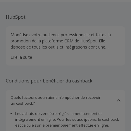
HubSpot
Monétisez votre audience professionnelle et faites la
promotion de la plateforme CRM de HubSpot. Elle
dispose de tous les outils et intégrations dont une
entreprise a besoin pour le marketing, les ventes, la
Lire la suite
gestion de contenu et le service client.
Conditions pour bénéficier du cashback
Quels facteurs pourraient m’empêcher de recevoir
un cashback?
Les achats doivent être réglés immédiatement et
intégralement en ligne. Pour les souscriptions, le cashback
est calculé sur le premier paiement effectué en ligne.