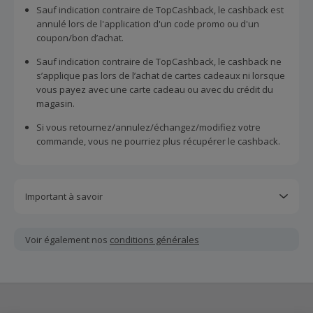
Sauf indication contraire de TopCashback, le cashback est
annulé lors de l'application d'un code promo ou d'un
coupon/bon d’achat.
Sauf indication contraire de TopCashback, le cashback ne
s’applique pas lors de l’achat de cartes cadeaux ni lorsque
vous payez avec une carte cadeau ou avec du crédit du
magasin.
Si vous retournez/annulez/échangez/modifiez votre
commande, vous ne pourriez plus récupérer le cashback.
Important à savoir
Toutes les demandes concernant du cashback manquant
ou non reçu doivent être soumises au plus tard dans les
Voir également nos
conditions générales
100 jours qui suivent la date d'achat.
Chaque marchand définit ses propres critères pour les
offres "nouveau client". La création d'un compte ou la
passation de votre première commande via TopCashback