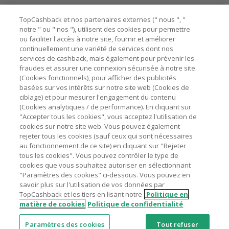
ne garantit pas votre éligibilité.
Besoin d'aide ?
La validité et le montant du cashback sont calculés par les
TopCashback et nos partenaires externes (" nous ", "
marchands sur le montant hors TVA/taxes et hors frais de
notre " ou " nos "), utilisent des cookies pour permettre
ou faciliter l'accès à notre site, fournir et améliorer
livraison/d’emballage/de service.
Astuces pour économiser
continuellement une variété de services dont nos
L'utilisation de plugins tels que Honey, AdBlock, uBlock, Pi-
services de cashback, mais également pour prévenir les
hole et VPN peut bloquer le suivi de votre commande.
fraudes et assurer une connexion sécurisée à notre site
A propos de
(Cookies fonctionnels), pour afficher des publicités
Pour chaque nouvelle transaction, il faut revenir sur
basées sur vos intérêts sur notre site web (Cookies de
TopCashback et cliquer sur le bouton rose de cashback
Contactez-nous
ciblage) et pour mesurer l'engagement du contenu
pour accéder au site marchand et faire votre achat.
(Cookies analytiques / de performance). En cliquant sur
Assurez-vous que le lien TopCashback est le dernier lien
"Accepter tous les cookies", vous acceptez l'utilisation de
Mentions légales
utilisé pour visiter le site marchand avant de finaliser votre
cookies sur notre site web. Vous pouvez également
achat.
rejeter tous les cookies (sauf ceux qui sont nécessaires
au fonctionnement de ce site) en cliquant sur "Rejeter
Tout compte impliqué dans des commandes ou activités
tous les cookies". Vous pouvez contrôler le type de
frauduleuses pour manipuler le système de cashback sera
cookies que vous souhaitez autoriser en sélectionnant
clôturé et leur cashback confisqué.
"Paramètres des cookies" ci-dessous. Vous pouvez en
Nos sites
UK
US
CN
JP
DE
AU
IT
ES
savoir plus sur l'utilisation de vos données par
TopCashback et les tiers en lisant notre
Politique en
matière de cookies
Politique de confidentialité
Paramètres des cookies
Tout refuser