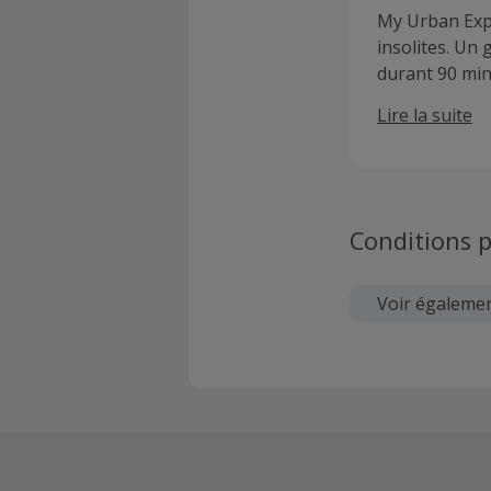
My Urban Expe
insolites. Un
durant 90 min
ludique et ins
Lire la suite
thématiques o
correspond.
Conditions p
Voir égaleme