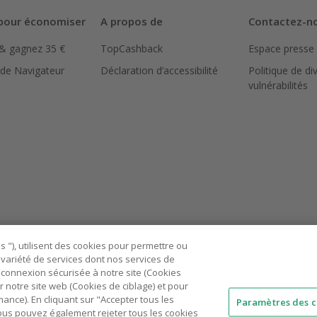
pour économiser
A propos de
Contactez-n
 & gagnez 35 €
TopCashback
Espace presse
 de Navigateur
Déclaration d’accessibilité
Politique de di
vulnérabilités
 "), utilisent des cookies pour permettre ou
ne variété de services dont nos services de
connexion sécurisée à notre site (Cookies
r notre site web (Cookies de ciblage) et pour
nce). En cliquant sur "Accepter tous les
Paramètres des c
 Vous pouvez également rejeter tous les cookies
AU
IT
ES