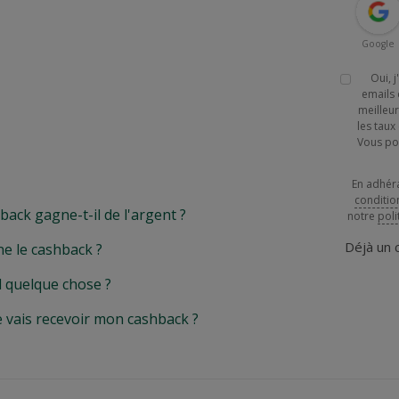
Google
Oui, 
emails 
meilleur
les tau
Vous po
En adhér
conditio
k gagne-t-il de l'argent ?
notre
poli
Déjà un
e le cashback ?
l quelque chose ?
e vais recevoir mon cashback ?