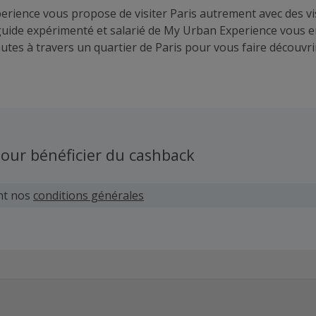
rience vous propose de visiter Paris autrement avec des vi
 guide expérimenté et salarié de My Urban Experience vous
utes à travers un quartier de Paris pour vous faire découvr
tructive le thème que vous aurez sélectionné parmi nos offre
u Escape Game, vous trouverez certainement la visite qui v
our bénéficier du cashback
nt nos
conditions générales