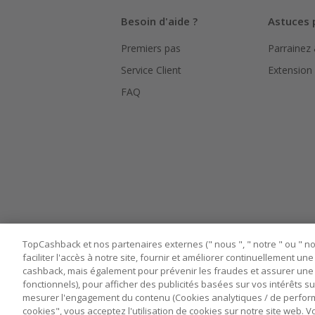
Besoin d'aide ?
Astuces 
Premiers pas
Parrainez
Service Client
Extension
FAQ
TopCashback et nos partenaires externes (" nous ", " notre " ou " nos
faciliter l'accès à notre site, fournir et améliorer continuellement u
cashback, mais également pour prévenir les fraudes et assurer une 
fonctionnels), pour afficher des publicités basées sur vos intérêts su
mesurer l'engagement du contenu (Cookies analytiques / de performa
cookies", vous acceptez l'utilisation de cookies sur notre site web.
Nos sites
UK
US
CN
JP
DE