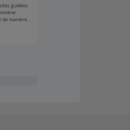
sites guidées
 emmène
ir de manière
s. Visites
ous