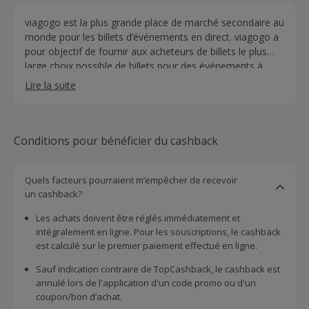
viagogo est la plus grande place de marché secondaire au
monde pour les billets d’événements en direct. viagogo a
pour objectif de fournir aux acheteurs de billets le plus
large choix possible de billets pour des événements à
travers le monde et aide les vendeurs de billets, allant des
Lire la suite
particuliers avec un billet en réserve aux grands
organisateurs d’événements multinationaux, à atteindre
une audience mondiale. Combinés avec StubHub, ils
couvrent désormais plus de 90 pays à travers le monde
Conditions pour bénéficier du cashback
avec des billets pour plus de 10 millions d’événements
sportifs, musicaux et théâtraux en direct.
Quels facteurs pourraient m’empêcher de recevoir
un cashback?
Les achats doivent être réglés immédiatement et
intégralement en ligne. Pour les souscriptions, le cashback
est calculé sur le premier paiement effectué en ligne.
Sauf indication contraire de TopCashback, le cashback est
annulé lors de l'application d'un code promo ou d'un
coupon/bon d’achat.