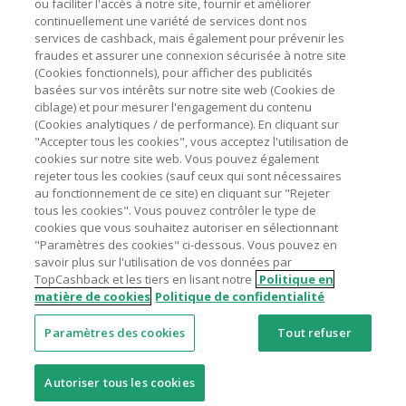
ou faciliter l'accès à notre site, fournir et améliorer
livraison/d’emballage/de service.
Astuces pour économiser
continuellement une variété de services dont nos
L'utilisation de plugins tels que Honey, AdBlock, uBlock, Pi-
services de cashback, mais également pour prévenir les
hole et VPN peut bloquer le suivi de votre commande.
fraudes et assurer une connexion sécurisée à notre site
A propos de
(Cookies fonctionnels), pour afficher des publicités
Pour chaque nouvelle transaction, il faut revenir sur
basées sur vos intérêts sur notre site web (Cookies de
TopCashback et cliquer sur le bouton rose de cashback
Contactez-nous
ciblage) et pour mesurer l'engagement du contenu
pour accéder au site marchand et faire votre achat.
(Cookies analytiques / de performance). En cliquant sur
Assurez-vous que le lien TopCashback est le dernier lien
"Accepter tous les cookies", vous acceptez l'utilisation de
Mentions légales
utilisé pour visiter le site marchand avant de finaliser votre
cookies sur notre site web. Vous pouvez également
achat.
rejeter tous les cookies (sauf ceux qui sont nécessaires
au fonctionnement de ce site) en cliquant sur "Rejeter
Tout compte impliqué dans des commandes ou activités
tous les cookies". Vous pouvez contrôler le type de
frauduleuses pour manipuler le système de cashback sera
cookies que vous souhaitez autoriser en sélectionnant
clôturé et leur cashback confisqué.
"Paramètres des cookies" ci-dessous. Vous pouvez en
Nos sites
UK
US
CN
JP
DE
AU
IT
ES
savoir plus sur l'utilisation de vos données par
TopCashback et les tiers en lisant notre
Politique en
matière de cookies
Politique de confidentialité
Paramètres des cookies
Tout refuser
© 2005 - 2026 TopCashback Group Limited
Autoriser tous les cookies