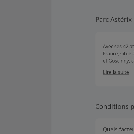
Parc Astérix
Avec ses 42 at
France, situé
et Goscinny, c
par les différ
Lire la suite
Grèce ou chez
Conditions p
Quels facte