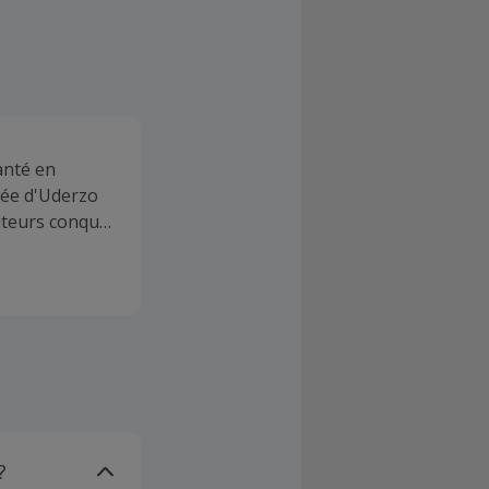
lanté en
née d'Uderzo
siteurs conquis
passant par la
us !
?