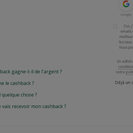
Google
Oui, 
emails 
meilleur
les tau
Vous po
En adhér
conditio
k gagne-t-il de l'argent ?
notre
poli
Déjà un
e le cashback ?
l quelque chose ?
e vais recevoir mon cashback ?