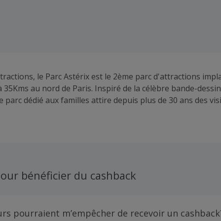
tractions, le Parc Astérix est le 2ème parc d'attractions imp
 à 35Kms au nord de Paris. Inspiré de la célèbre bande-dessi
e parc dédié aux familles attire depuis plus de 30 ans des vi
ents mondes à découvrir : de la Gaule à l'Empire Romain, en 
 les Vikings, on voyage à travers le temps en 1 journée ou pl
our bénéficier du cashback
urs pourraient m’empêcher de recevoir un cashback