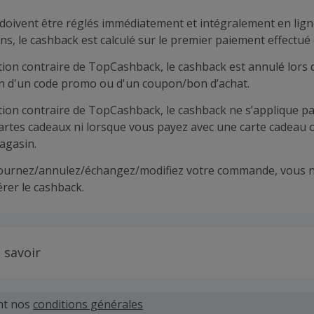
doivent être réglés immédiatement et intégralement en lign
ns, le cashback est calculé sur le premier paiement effectué 
tion contraire de TopCashback, le cashback est annulé lors 
ion d'un code promo ou d'un coupon/bon d’achat.
tion contraire de TopCashback, le cashback ne s’applique pa
cartes cadeaux ni lorsque vous payez avec une carte cadeau 
agasin.
tournez/annulez/échangez/modifiez votre commande, vous n
rer le cashback.
 savoir
 demandes concernant du cashback manquant ou non reçu d
 plus tard dans les 100 jours qui suivent la date d'achat.
nt nos
conditions générales