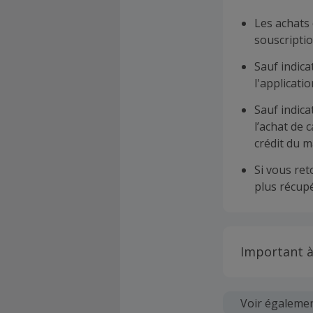
Les achats 
souscriptio
Sauf indica
l'applicat
Sauf indica
l’achat de 
crédit du m
Si vous re
plus récupé
Important à
Toutes les
soumises au
Voir égaleme