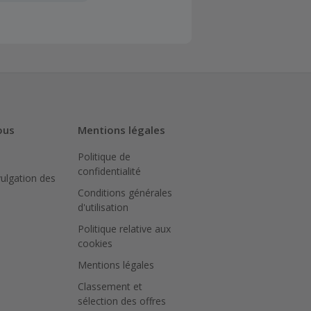
client". La
a TopCashback
sur le montant
N peut bloquer
ous
Mentions légales
Politique de
iquer sur le
confidentialité
achat.
vulgation des
Conditions générales
ter le site
d'utilisation
Politique relative aux
pour
cookies
ué.
Mentions légales
Classement et
sélection des offres