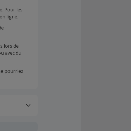
e. Pour les
en ligne.
de
s lors de
ou avec du
e pourriez
oivent être