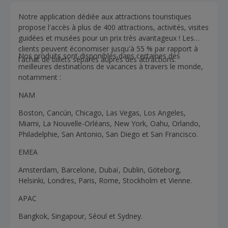
Notre application dédiée aux attractions touristiques
propose l'accès à plus de 400 attractions, activités, visites
guidées et musées pour un prix très avantageux ! Les
clients peuvent économiser jusqu'à 55 % par rapport à
Nos produits sont disponibles dans certaines des
l'achat de billets séparés auprès des attractions.
meilleures destinations de vacances à travers le monde,
notamment :
NAM
Boston, Cancún, Chicago, Las Vegas, Los Angeles,
Miami, La Nouvelle-Orléans, New York, Oahu, Orlando,
Philadelphie, San Antonio, San Diego et San Francisco.
EMEA
Amsterdam, Barcelone, Dubaï, Dublin, Göteborg,
Helsinki, Londres, Paris, Rome, Stockholm et Vienne.
APAC
Bangkok, Singapour, Séoul et Sydney.