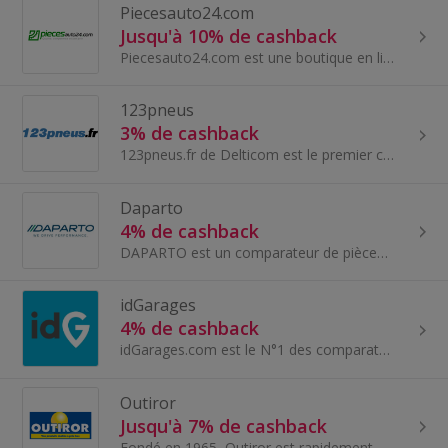
Piecesauto24.com
Jusqu'à 10% de cashback
Piecesauto24.com est une boutique en ligne de pièces auto - l'un des plus grands fournisseurs de pièces détachées automobiles et d'accessoires auto...
123pneus
3% de cashback
123pneus.fr de Delticom est le premier commerçant de pneus en ligne en Europe avec plus de 100 marques et environ 25 000 références de pneus.
Daparto
4% de cashback
DAPARTO est un comparateur de pièces auto en ligne. Plus de 10 Millions de pièces autos provenant de plus d'une centaines de marchands. Le but: per...
idGarages
4% de cashback
idGarages.com est le N°1 des comparateurs de garages en ligne depuis 2012. IdGarages vous propose un service de devis et réservation d'entretien v...
Outiror
Jusqu'à 7% de cashback
Fondé en 1965, Outiror est rapidement devenu le spécialiste de la vente d’outils de bricolage, de jardinage, pour l'automobile et d'articles pour l...