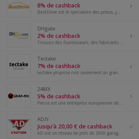
8% de cashback
BestDrive est le spécialiste des pneus, jantes, entretien auto, géométrie, freins, amortisseurs et tous les services d'entretien liés aux voitures...
DHgate
2% de cashback
Trouvez des fournisseurs, des fabricants et des grossistes en Chine pour les meilleurs produits à bas prix de gros : ordinateurs, téléphones portab...
Tectake
7% de cashback
tectake propose non seulement un grand choix de meubles en rotin et de meubles de jardin, mais aussi une large gamme de produits pour les loisirs...
24MX
5% de cashback
Pierce est une entreprise européenne de premier plan dans le domaine du commerce électronique qui commercialise des équipements, des pièces détaché...
AD.fr
Jusqu'à 20,00 € de cashback
AD est un réseau de près de 2000 garages et de carrosseries indépendants, filiale du groupe Autodistribution. Son site AD.fr lui permet de proposer...