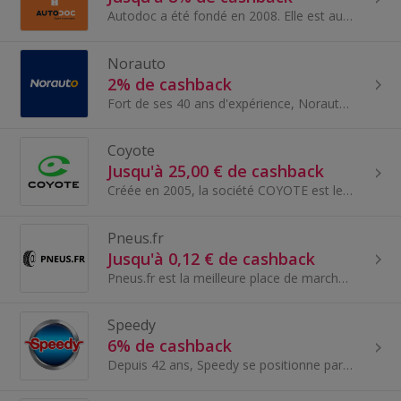
Autodoc a été fondé en 2008. Elle est aujourd'hui l'un des principaux marchands sur le marché des pièces détachées automobiles. La société Autodoc...
Norauto
2% de cashback
Fort de ses 40 ans d'expérience, Norauto est devenu le spécialiste de l'entretien et de l'équipement auto, avec pour objectif de construire une con...
Coyote
Jusqu'à 25,00 € de cashback
Créée en 2005, la société COYOTE est le leader européen de l’information communautaire en temps réel. Certifiée NF « Assistant d’Aide à la Conduite...
Pneus.fr
Jusqu'à 0,12 € de cashback
Pneus.fr est la meilleure place de marché de comparaison de produits et de prix pour les pneus, jantes et les accessoires automobiles.
Speedy
6% de cashback
Depuis 42 ans, Speedy se positionne parmi les enseignes leaders du secteur de l’entretien automobile multimarques...