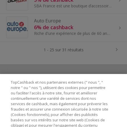
SBA France est une boutique d’accessoires et pièces détachées pour la moto. Créée par des passionnés pour des passionnés de belles mécaniques, ils...
Auto Europe
6% de cashback
Riche d'une expérience de plus de 60 ans, Auto Europe est le leader mondial dans le secteur de la location de voiture.
1 - 25 sur 31 résultats
TopCashback et nos partenaires externes (" nous ", "
Besoin d'aide ?
notre " ou " nos "), utilisent des cookies pour permettre
ou faciliter l'accès à notre site, fournir et améliorer
Astuces pour économiser
continuellement une variété de services dont nos
services de cashback, mais également pour prévenir les
fraudes et assurer une connexion sécurisée à notre site
A propos de
(Cookies fonctionnels), pour afficher des publicités
basées sur vos intérêts sur notre site web (Cookies de
ciblage) et pour mesurer l'engagement du contenu