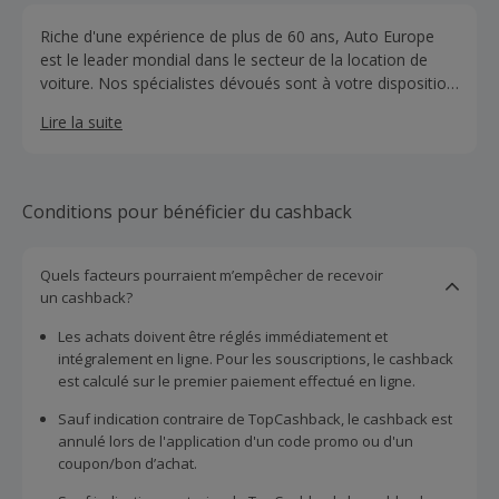
Riche d'une expérience de plus de 60 ans, Auto Europe
est le leader mondial dans le secteur de la location de
voiture. Nos spécialistes dévoués sont à votre disposition
du lundi au dimanche, pour vous conseiller lors de la
Lire la suite
location d'une voiture et vous assister avant, pendant et
après le processus de réservation. Nous vous assurons,
non seulement le meilleur prix lorsque vous louez une
voiture avec nous, mais aussi le meilleur service possible.
Conditions pour bénéficier du cashback
Quels facteurs pourraient m’empêcher de recevoir
un cashback?
Les achats doivent être réglés immédiatement et
intégralement en ligne. Pour les souscriptions, le cashback
est calculé sur le premier paiement effectué en ligne.
Sauf indication contraire de TopCashback, le cashback est
annulé lors de l'application d'un code promo ou d'un
coupon/bon d’achat.