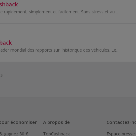
ashback
Vendez votre voiture rapidement, simplement et facilement. Sans stress et au meilleur prix. Recevez votre prix de vente final en ligne et prenez un...
hback
carVertical est un leader mondial des rapports sur l'historique des véhicules. Leurs rapports offrent des informations sur les propriétaires, les a...
ts
pour économiser
A propos de
Contactez-n
 & gagnez 30 €
TopCashback
Espace presse