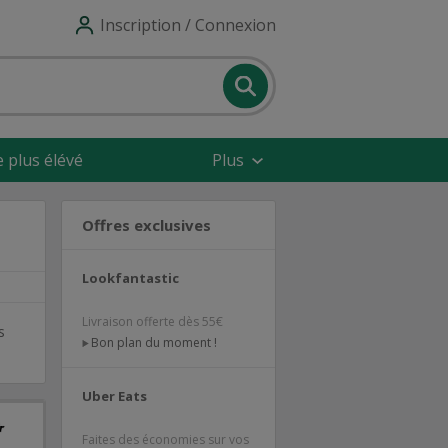
Inscription / Connexion
e plus élévé
Plus
Offres exclusives
Lookfantastic
Livraison offerte dès 55€
s
Bon plan du moment !
Uber Eats
Faites des économies sur vos