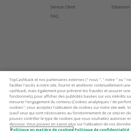
Service Client
Extension
FAQ
TopCashback et nos partenaires externes (" nous ", " notre " ou " nos
faciliter l'accès à notre site, fournir et améliorer continuellement u
cashback, mais également pour prévenir les fraudes et assurer une 
fonctionnels), pour afficher des publicités basées sur vos intérêts su
mesurer l'engagement du contenu (Cookies analytiques / de performa
cookies", vous acceptez l'utilisation de cookies sur notre site web.
Nos sites
UK
US
CN
JP
DE
(sauf ceux qui sont nécessaires au fonctionnement de ce site) en cli
pouvez contrôler le type de cookies que vous souhaitez autoriser e
dessous. Vous pouvez en savoir plus sur l'utilisation de vos données
Politique en matière de cookies
Politique de confidentialité