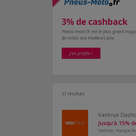
3% de cashback
Jusqu'à 0,12 € de
Pneus-moto.fr est le plus grand maga
Pneus.fr est la meilleure place de ma
de moto aux meilleurs prix.
pour les pneus !
J'en profite !
J'en profite !
31 résultats
Vantrue Dash
Jusqu'à 15% d