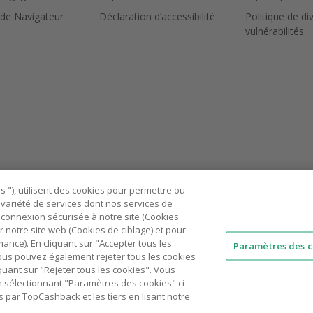
 de Navigateur
Déclaration d’accessibilité
Politique de di
vulnérabilités
 "), utilisent des cookies pour permettre ou
ne variété de services dont nos services de
connexion sécurisée à notre site (Cookies
r notre site web (Cookies de ciblage) et pour
nce). En cliquant sur "Accepter tous les
Paramètres des c
 Vous pouvez également rejeter tous les cookies
AU
IT
ES
quant sur "Rejeter tous les cookies". Vous
n sélectionnant "Paramètres des cookies" ci-
© 2005 - 2026 TopCashback Group Limited
 par TopCashback et les tiers en lisant notre