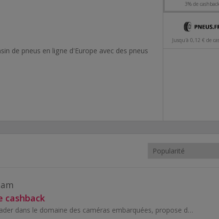
3% de cashbac
 cashback
Jusqu'à 0,12 € de ca
sin de pneus en ligne d'Europe avec des pneus
rché de comparaison de produits et de prix
cam
e cashback
Vantrue, marque leader dans le domaine des caméras embarquées, propose des technologies de pointe et des solutions fiables pour la sécurité automob...