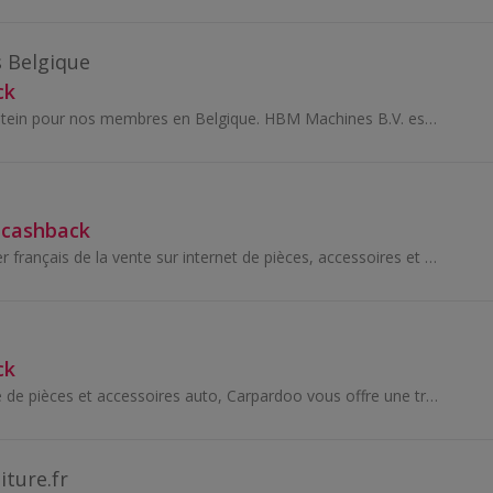
 Belgique
ck
Le cashback Myprotein pour nos membres en Belgique. HBM Machines B.V. est actif dans la métallurgie et le travail du bois depuis plus de 50 ans...
 cashback
La Bécanerie, leader français de la vente sur internet de pièces, accessoires et équipements du motard. Fondée en 1986, la société travaille main d...
ck
Avec son catalogue de pièces et accessoires auto, Carpardoo vous offre une très large gamme de pièces auto.
ture.fr