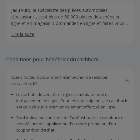
Jaqu’Auto, le spécialiste des pièces automobiles
d’occasions , c’est plus de 50 000 pièces détachées en
ligne et en magasin. Commandez en ligne et faites vous
livrer directement chez vous ! De nombreuses pièces et
Lire la suite
un catalogue complet de marques disponibles sur leur
site.
Conditions pour bénéficier du cashback
Quels facteurs pourraient m’empêcher de recevoir
un cashback?
Les achats doivent être réglés immédiatement et
intégralement en ligne. Pour les souscriptions, le cashback
est calculé sur le premier paiement effectué en ligne.
Sauf indication contraire de TopCashback, le cashback est
annulé lors de l'application d'un code promo ou d'un
coupon/bon d’achat.