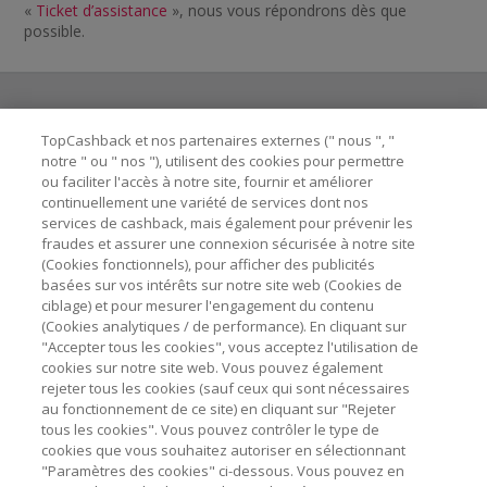
«
Ticket d’assistance
», nous vous répondrons dès que
possible.
TopCashback et nos partenaires externes (" nous ", "
Besoin d'aide ?
notre " ou " nos "), utilisent des cookies pour permettre
ou faciliter l'accès à notre site, fournir et améliorer
Astuces pour économiser
continuellement une variété de services dont nos
services de cashback, mais également pour prévenir les
fraudes et assurer une connexion sécurisée à notre site
A propos de
(Cookies fonctionnels), pour afficher des publicités
basées sur vos intérêts sur notre site web (Cookies de
ciblage) et pour mesurer l'engagement du contenu
Contactez-nous
(Cookies analytiques / de performance). En cliquant sur
"Accepter tous les cookies", vous acceptez l'utilisation de
cookies sur notre site web. Vous pouvez également
Mentions légales
rejeter tous les cookies (sauf ceux qui sont nécessaires
au fonctionnement de ce site) en cliquant sur "Rejeter
tous les cookies". Vous pouvez contrôler le type de
cookies que vous souhaitez autoriser en sélectionnant
"Paramètres des cookies" ci-dessous. Vous pouvez en