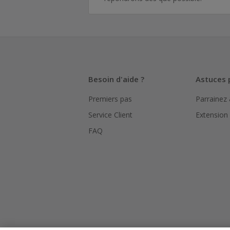
Besoin d'aide ?
Astuces 
Premiers pas
Parrainez
Service Client
Extension
FAQ