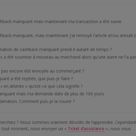
shback manquant mais maintenant ma transaction a été suivie
hback manquant, mais maintenant j'ai renvoyé l'article et/ou annulé l
amation de cashback manquant prend-il autant de temps ?
s a été soumise à nouveau au marchand alors qu'une autre ne l'a pa
le pas encore été envoyée au commerçant ?
nt a été rejetée, que puis-je faire ?
en attente » qu'est-ce que cela signifie ?
anquant mais ma demande date de plus de 100 jours
lamation. Comment puis-je la rouvrir ?
cherchiez ? Nous sommes vraiment désolés de l’apprendre. Cependant
 à tout moment, nous envoyer un «
Ticket d’assistance
», nous vous