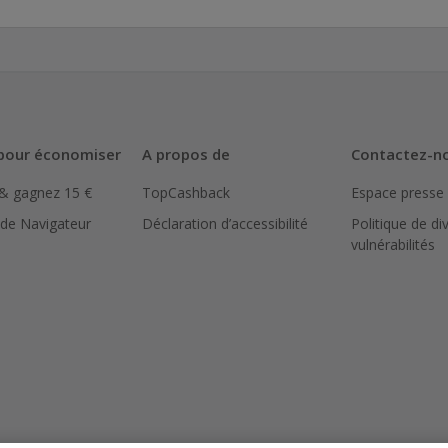
pour économiser
A propos de
Contactez-n
 & gagnez 15 €
TopCashback
Espace presse
 de Navigateur
Déclaration d’accessibilité
Politique de di
vulnérabilités