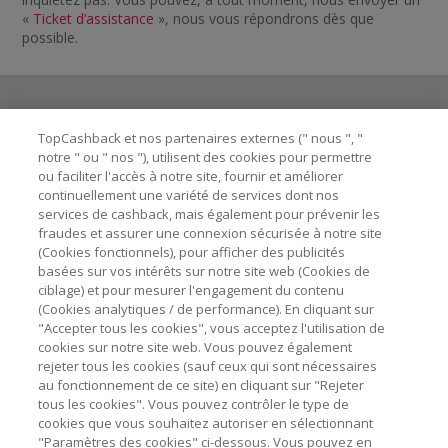
«
Ticket d’assistance
», nous vous répondrons dès que
possible.
TopCashback et nos partenaires externes (" nous ", "
Besoin d'aide ?
notre " ou " nos "), utilisent des cookies pour permettre
ou faciliter l'accès à notre site, fournir et améliorer
Astuces pour économiser
continuellement une variété de services dont nos
services de cashback, mais également pour prévenir les
fraudes et assurer une connexion sécurisée à notre site
A propos de
(Cookies fonctionnels), pour afficher des publicités
basées sur vos intérêts sur notre site web (Cookies de
ciblage) et pour mesurer l'engagement du contenu
Contactez-nous
(Cookies analytiques / de performance). En cliquant sur
"Accepter tous les cookies", vous acceptez l'utilisation de
cookies sur notre site web. Vous pouvez également
Mentions légales
rejeter tous les cookies (sauf ceux qui sont nécessaires
au fonctionnement de ce site) en cliquant sur "Rejeter
tous les cookies". Vous pouvez contrôler le type de
cookies que vous souhaitez autoriser en sélectionnant
"Paramètres des cookies" ci-dessous. Vous pouvez en