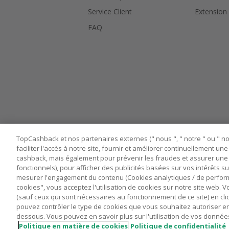
Service Client
Extension
FAQ
TopCashback et nos partenaires externes (" nous ", " notre " ou " nos
faciliter l'accès à notre site, fournir et améliorer continuellement u
cashback, mais également pour prévenir les fraudes et assurer une 
fonctionnels), pour afficher des publicités basées sur vos intérêts su
mesurer l'engagement du contenu (Cookies analytiques / de performa
cookies", vous acceptez l'utilisation de cookies sur notre site web.
Nos sites
UK
US
CN
JP
DE
(sauf ceux qui sont nécessaires au fonctionnement de ce site) en cli
pouvez contrôler le type de cookies que vous souhaitez autoriser e
dessous. Vous pouvez en savoir plus sur l'utilisation de vos données
Politique en matière de cookies
Politique de confidentialité