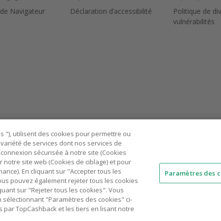
 de Navigateur
Déclaration d’accessibilité
Politique de di
vulnérabilités
 "), utilisent des cookies pour permettre ou
ne variété de services dont nos services de
connexion sécurisée à notre site (Cookies
r notre site web (Cookies de ciblage) et pour
nce). En cliquant sur "Accepter tous les
Paramètres des c
 Vous pouvez également rejeter tous les cookies
AU
IT
ES
quant sur "Rejeter tous les cookies". Vous
n sélectionnant "Paramètres des cookies" ci-
© 2005 - 2026 TopCashback Group Limited
 par TopCashback et les tiers en lisant notre