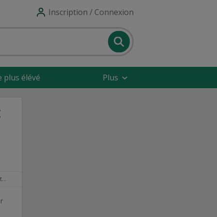
Inscription / Connexion
e plus élévé
Plus
t
 ?
r