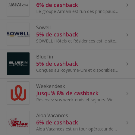
6% de cashback
Le groupe Armani est l’un des principaux groupes mondiaux de la mode et des produits de luxe. Elle conçoit, fabrique, distribue et revend des produ...
Sowell
5% de cashback
SOWELL Hôtels et Résidences est le site de voyage incontournable pour vous faire voyager été comme hiver dans les plus belles régions de France, en...
BlueFin
5% de cashback
Conçues au Royaume-Uni et disponibles dans le monde entier, les planches de paddle Bluefin offrent stabilité, portabilité et précision de pagayage.
Weekendesk
Jusqu'à 8% de cashback
Réservez vos week-ends et séjours. Week-ends avec activités, dès 60...
Aloa Vacances
6% de cashback
Aloa Vacances est un tour opérateur depuis 2010. Fort de son expérience, Aloa Vacances propose des vacances en campings 3 à 5 étoiles dans 16 desti...