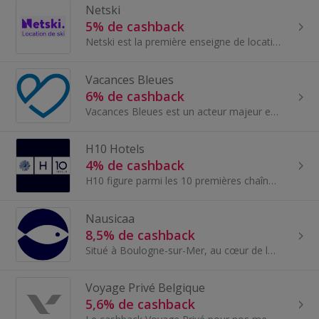
Netski
5% de cashback
Netski est la première enseigne de location de skis et snowboards « fast & easy ».
Vacances Bleues
6% de cashback
Vacances Bleues est un acteur majeur et historique de l'hôtellerie de loisirs et des clubs de vacances. La marque propose une offre complète : séjo...
H10 Hotels
4% de cashback
H10 figure parmi les 10 premières chaînes hôtelières d'Espagne et poursuit son expansion dans les Caraïbes et en Europe. La société gère plus de 60...
Nausicaa
8,5% de cashback
Situé à Boulogne-sur-Mer, au cœur de la Côte d’Opale, Nausicaá est le plus grand aquarium d’Europe et un lieu d’émerveillement pour toute la famill...
Voyage Privé Belgique
5,6% de cashback