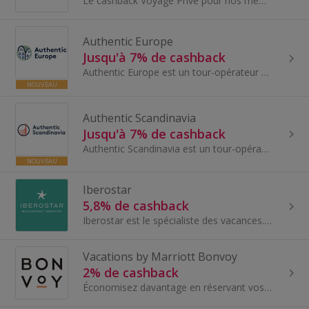
Le cashback Voyage Privé pour nos membres en Belgique. Voyage Privé propose des séjours exclusifs et haut de gamme à prix réduits, avec des dest...
Authentic Europe
Jusqu'à 7% de cashback
Authentic Europe est un tour-opérateur en ligne basé en Norvège. Ses spécialistes du voyage possèdent une vaste expérience de terrain, acquise en v...
NOUVEAU
Authentic Scandinavia
Jusqu'à 7% de cashback
Authentic Scandinavia est un tour-opérateur en ligne spécialisé dans les séjours toute l'année dans les pays nordiques et baltes. Basé à Oslo, en N...
NOUVEAU
Iberostar
5,8% de cashback
Iberostar est le spécialiste des vacances. Retrouvez une sélection d'hôtel de rêve, situés sur des plages...
Vacations by Marriott Bonvoy
2% de cashback
Économisez davantage en réservant vos vols, hôtels et autres prestations dans des complexes hôteliers populaires avec Vacations by Marriot...