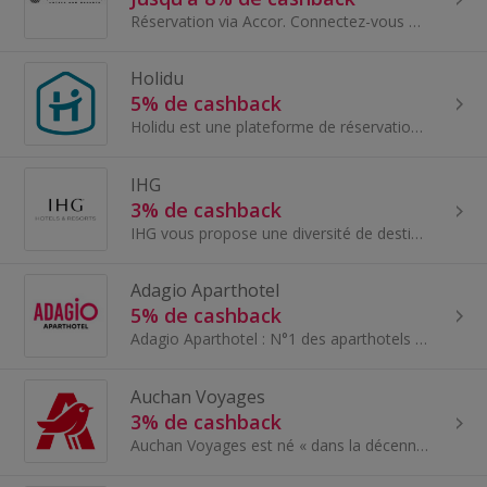
Réservation via Accor. Connectez-vous dans plus de 155 destinations dynamiques à travers le monde. Confort supérieur, cadres transformateurs, saveu...
Holidu
5% de cashback
Holidu est une plateforme de réservation d'hébergements de vacances dotée de la technologie la plus avancée et l'une des entreprises technologiques...
IHG
3% de cashback
IHG vous propose une diversité de destinations à travers le monde pour multiplier vos choix, vous inviter à faire des économies...
Adagio Aparthotel
5% de cashback
Adagio Aparthotel : N°1 des aparthotels en Europe. Bénéficiez du plus grand réseau d’aparthotels européen, avec plus de 120 adresses au cœur des p...
Auchan Voyages
3% de cashback
Auchan Voyages est né « dans la décennie durant laquelle les marques de la grande distribution de l’Hexagone se sont intéressées au tourisme ». En...