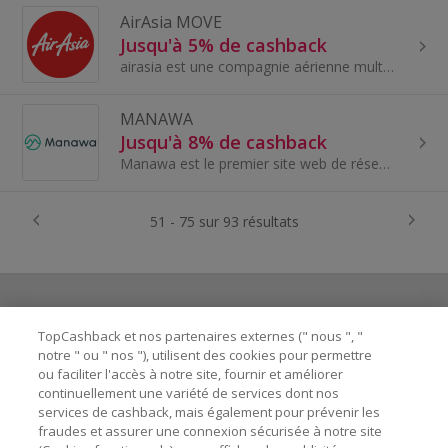
AirAsia MOVE
Jusqu'à 5% de cashback
airasia est une compagnie aérienne multinationale malaisienne à bas prix dont le siège social est situé près de Kuala Lumpur, en Malaisie. C’est la...
MANAWA
Jusqu'à 8% de cashback
Manawa est le premier site web de réservation d’activités outdoor. Manawa est devenu le site de référence pour réserver un vol en parapente à Annec...
51 - 75 sur 93 résultats
TopCashback et nos partenaires externes (" nous ", "
Besoin d'aide ?
notre " ou " nos "), utilisent des cookies pour permettre
ou faciliter l'accès à notre site, fournir et améliorer
Astuces pour économiser
continuellement une variété de services dont nos
services de cashback, mais également pour prévenir les
fraudes et assurer une connexion sécurisée à notre site
A propos de