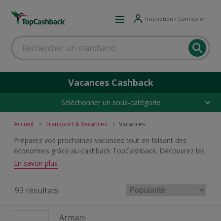
Inscription / Connexion
Vacances Cashback
Séléctionner un sous-catégorie
Accueil
Transport & Vacances
Vacances
Préparez vos prochaines vacances tout en faisant des
économies grâce au cashback TopCashback. Découvrez les
meilleures offres de cashback sur les hôtels, les locations de
En savoir plus
vacances, les séjours, les agences de voyage, les vols et les
activités de loisirs. Réservez vos voyages en ligne auprès de
93 résultats
vos enseignes préférées et bénéficiez du cashback sur vos
réservations.
Armani