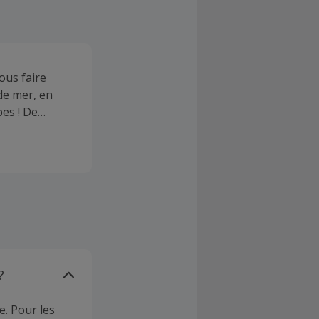
ous faire
de mer, en
es ! De
ageons à
e nos clients.
?
e. Pour les