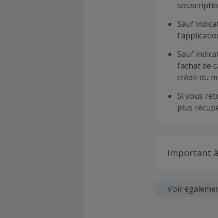
souscriptio
Sauf indica
l'applicat
Sauf indica
l’achat de 
crédit du m
Si vous re
plus récupé
Important à
Toutes les
soumises au
Voir égaleme
Chaque marc