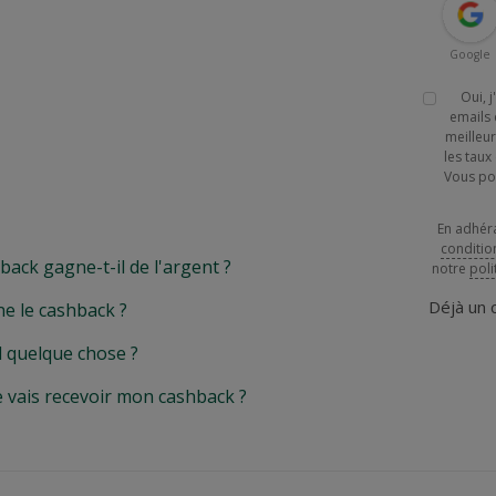
Google
Oui, 
emails 
meilleur
les tau
Vous po
En adhér
conditio
k gagne-t-il de l'argent ?
notre
poli
Déjà un
e le cashback ?
l quelque chose ?
e vais recevoir mon cashback ?