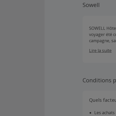
Sowell
SOWELL Hôtels
voyager été c
campagne, san
l’établisseme
Lire la suite
proposer une 
Conditions p
Quels facte
Les achats 