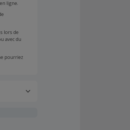
en ligne.
de
s lors de
ou avec du
e pourriez
oivent être
client". La