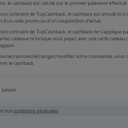
ns, le cashback est calculé sur le premier paiement effectué 
tion contraire de TopCashback, le cashback est annulé lors 
ion d'un code promo ou d'un coupon/bon d’achat.
tion contraire de TopCashback, le cashback ne s’applique pa
cartes cadeaux ni lorsque vous payez avec une carte cadeau 
agasin.
tournez/annulez/échangez/modifiez votre commande, vous n
rer le cashback.
 savoir
 demandes concernant du cashback manquant ou non reçu d
 plus tard dans les 100 jours qui suivent la date d'achat.
nt nos
conditions générales
hand définit ses propres critères pour les offres "nouveau 