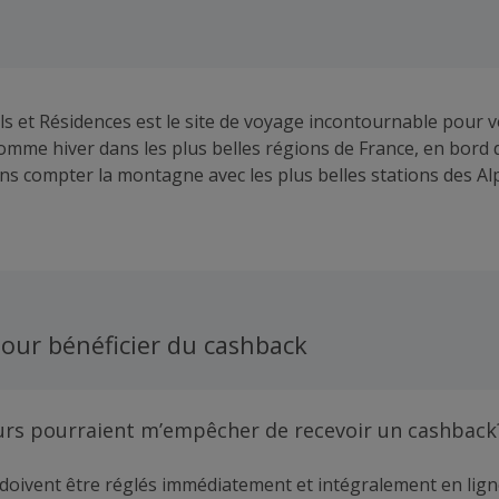
 et Résidences est le site de voyage incontournable pour v
omme hiver dans les plus belles régions de France, en bord 
s compter la montagne avec les plus belles stations des Alp
nt premium étoilé au club vacances familial, nous nous eng
offre toujours plus personnalisée et adaptée aux attentes d
our bénéficier du cashback
urs pourraient m’empêcher de recevoir un cashback
doivent être réglés immédiatement et intégralement en lign