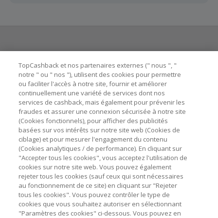
100 jours qui suivent la date d'achat.
Chaque marchand définit ses propres critères pour les
offres "nouveau client". La création d'un compte ou la
passation de votre première commande via TopCashback
ne garantit pas votre éligibilité.
Besoin d'aide ?
La validité et le montant du cashback sont calculés par les
TopCashback et nos partenaires externes (" nous ", "
marchands sur le montant hors TVA/taxes et hors frais de
notre " ou " nos "), utilisent des cookies pour permettre
ou faciliter l'accès à notre site, fournir et améliorer
livraison/d’emballage/de service.
Astuces pour économiser
continuellement une variété de services dont nos
L'utilisation de plugins tels que Honey, AdBlock, uBlock, Pi-
services de cashback, mais également pour prévenir les
hole et VPN peut bloquer le suivi de votre commande.
fraudes et assurer une connexion sécurisée à notre site
A propos de
(Cookies fonctionnels), pour afficher des publicités
Pour chaque nouvelle transaction, il faut revenir sur
basées sur vos intérêts sur notre site web (Cookies de
TopCashback et cliquer sur le bouton rose de cashback
Contactez-nous
ciblage) et pour mesurer l'engagement du contenu
pour accéder au site marchand et faire votre achat.
(Cookies analytiques / de performance). En cliquant sur
Assurez-vous que le lien TopCashback est le dernier lien
"Accepter tous les cookies", vous acceptez l'utilisation de
Mentions légales
utilisé pour visiter le site marchand avant de finaliser votre
cookies sur notre site web. Vous pouvez également
achat.
rejeter tous les cookies (sauf ceux qui sont nécessaires
au fonctionnement de ce site) en cliquant sur "Rejeter
Tout compte impliqué dans des commandes ou activités
tous les cookies". Vous pouvez contrôler le type de
frauduleuses pour manipuler le système de cashback sera
cookies que vous souhaitez autoriser en sélectionnant
clôturé et leur cashback confisqué.
"Paramètres des cookies" ci-dessous. Vous pouvez en