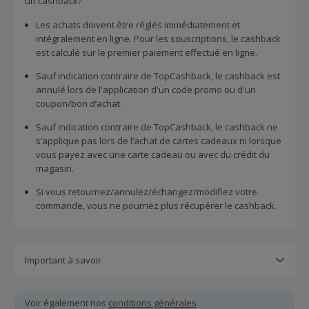
un cashback?
Les achats doivent être réglés immédiatement et
intégralement en ligne. Pour les souscriptions, le cashback
est calculé sur le premier paiement effectué en ligne.
Sauf indication contraire de TopCashback, le cashback est
annulé lors de l'application d'un code promo ou d'un
coupon/bon d’achat.
Sauf indication contraire de TopCashback, le cashback ne
s’applique pas lors de l’achat de cartes cadeaux ni lorsque
vous payez avec une carte cadeau ou avec du crédit du
magasin.
Si vous retournez/annulez/échangez/modifiez votre
commande, vous ne pourriez plus récupérer le cashback.
Important à savoir
Toutes les demandes concernant du cashback manquant
ou non reçu doivent être soumises au plus tard dans les
Voir également nos
conditions générales