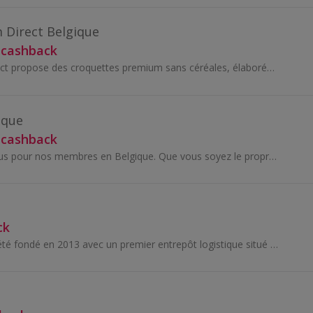
 Direct Belgique
 cashback
Ultra Premium Direct propose des croquettes premium sans céréales, élaborées avec des ingrédients naturels pour le bien-être animal. Des produits...
ique
 cashback
Le cashback Zooplus pour nos membres en Belgique. Que vous soyez le propriétaire d’un chien, d’un chat, d’un petit animal, d’un oiseau ou d’un p...
ck
Costway France a été fondé en 2013 avec un premier entrepôt logistique situé sur la commune de Neuville-En-Ferrain, près de Lille. Ils possèdent pl...