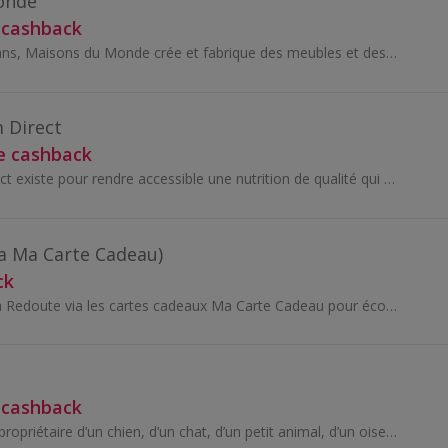
onde
 cashback
Depuis plus de 20 ans, Maisons du Monde crée et fabrique des meubles et des objets déco pour toutes les pièces de la maison. Aujourd'hui, ce sont p...
 Direct
e cashback
Ultra Premium Direct existe pour rendre accessible une nutrition de qualité qui respecte le régime alimentaire naturel de vos chiens et de vos chats.
ia Ma Carte Cadeau)
ck
Tous vos achats La Redoute via les cartes cadeaux Ma Carte Cadeau pour économiser un maximum sur vos achats en ligne comme en magasin - accessoires...
 cashback
Que vous soyez le propriétaire d’un chien, d’un chat, d’un petit animal, d’un oiseau ou d’un poisson, une chose est sûre : votre animal a besoin d’...