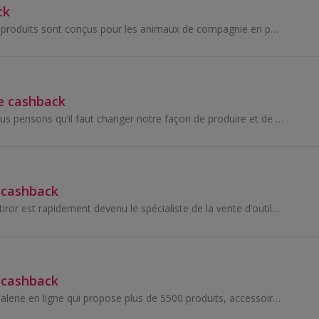
ck
Chez Paw.com, les produits sont conçus pour les animaux de compagnie en pensant à leurs parents. Ils allient style et confort pour créer des lits p...
e cashback
"Chez Goodbro, nous pensons qu’il faut changer notre façon de produire et de consommer et nous croyons à la qualité et au savoir-faire des...
 cashback
Fondé en 1965, Outiror est rapidement devenu le spécialiste de la vente d’outils de bricolage, de jardinage, pour l'automobile et d'articles pour l...
 cashback
Morin est une animalerie en ligne qui propose plus de 5500 produits, accessoires et alimentation pour chiens, chats et...