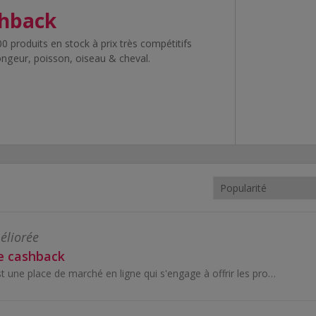
shback
 produits en stock à prix très compétitifs
rongeur, poisson, oiseau & cheval.
éliorée
e cashback
Temu (tee-moo) est une place de marché en ligne qui s'engage à offrir les produits de qualité les plus abordables.