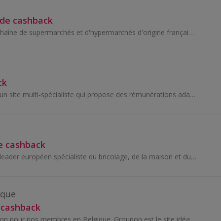
 de cashback
Carrefour est une chaîne de supermarchés et d'hypermarchés d'origine française, l'une des plus grandes au monde. Fondée en 1958, Carrefour offre un...
ck
Cdiscount.com est un site multi-spécialiste qui propose des rémunérations adaptées par univers de vente mais également basé sur le volume des vente...
e cashback
ManoMano est LE leader européen spécialiste du bricolage, de la maison et du jardin. ManoMano s'adressent à tous, des bricoleurs amateurs aux profe...
ique
 cashback
Le cashback Groupon pour nos membres en Belgique. Groupon est le site idéal pour trouver des offres exceptionnelles et des deals autour de chez...