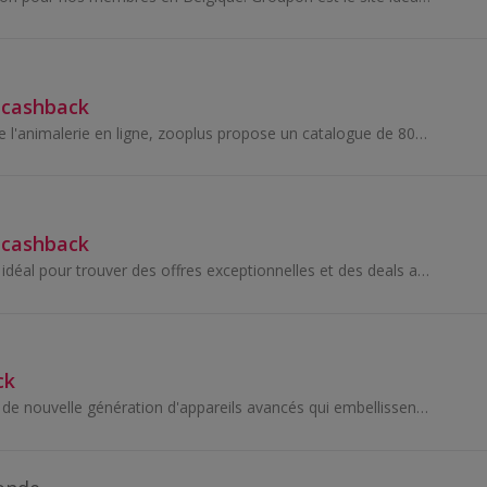
 cashback
Leader européen de l'animalerie en ligne, zooplus propose un catalogue de 8000 produits en stock à prix très compétitifs toute l'année, pour tous...
 cashback
Groupon est le site idéal pour trouver des offres exceptionnelles et des deals autour de chez vous.
ck
eufy est synonyme de nouvelle génération d'appareils avancés qui embellissent votre maison intelligente.