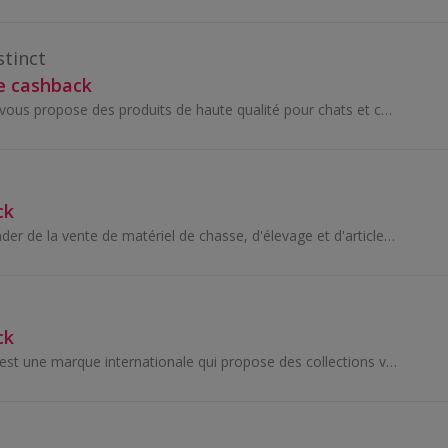
stinct
e cashback
Équilibre & Instinct vous propose des produits de haute qualité pour chats et chiens, à base d'ingrédients sains et adaptés à leur métabolisme. Tou...
ck
Ducatillon est le leader de la vente de matériel de chasse, d'élevage et d'articles de loisirs extérieurs en ligne. Depuis sa création, la marque n...
ck
SONGMICS HOME est une marque internationale qui propose des collections variées de produits pour la maison, tels que des rangements, des meubles...