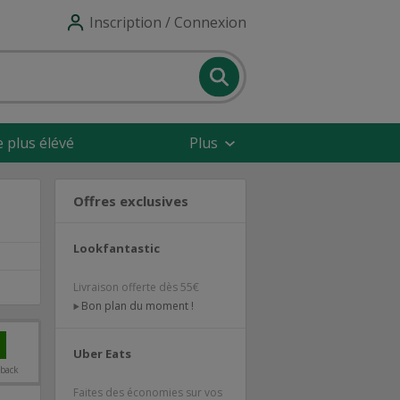
Inscription / Connexion
e plus élévé
Plus
Offres exclusives
Lookfantastic
Livraison offerte dès 55€
Bon plan du moment !
Uber Eats
hback
Faites des économies sur vos