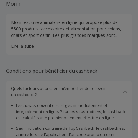
Morin
Morin est une animalerie en ligne qui propose plus de
5500 produits, accessoires et alimentation pour chiens,
chats et sport canin. Les plus grandes marques sont
vendues à prix compétitifs et bénéficient de promotions
Lire la suite
régulières.
Conditions pour bénéficier du cashback
Quels facteurs pourraient m’empêcher de recevoir
un cashback?
Les achats doivent être réglés immédiatement et
intégralement en ligne. Pour les souscriptions, le cashback
est calculé sur le premier paiement effectué en ligne.
Sauf indication contraire de TopCashback, le cashback est
annulé lors de l'application d'un code promo ou d'un