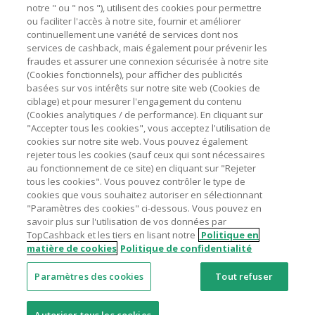
marchands sur le montant hors TVA/taxes et hors frais de
notre " ou " nos "), utilisent des cookies pour permettre
ou faciliter l'accès à notre site, fournir et améliorer
livraison/d’emballage/de service.
Astuces pour économiser
continuellement une variété de services dont nos
L'utilisation de plugins tels que Honey, AdBlock, uBlock, Pi-
services de cashback, mais également pour prévenir les
hole et VPN peut bloquer le suivi de votre commande.
fraudes et assurer une connexion sécurisée à notre site
A propos de
(Cookies fonctionnels), pour afficher des publicités
Pour chaque nouvelle transaction, il faut revenir sur
basées sur vos intérêts sur notre site web (Cookies de
TopCashback et cliquer sur le bouton rose de cashback
Contactez-nous
ciblage) et pour mesurer l'engagement du contenu
pour accéder au site marchand et faire votre achat.
(Cookies analytiques / de performance). En cliquant sur
Assurez-vous que le lien TopCashback est le dernier lien
"Accepter tous les cookies", vous acceptez l'utilisation de
Mentions légales
utilisé pour visiter le site marchand avant de finaliser votre
cookies sur notre site web. Vous pouvez également
achat.
rejeter tous les cookies (sauf ceux qui sont nécessaires
au fonctionnement de ce site) en cliquant sur "Rejeter
Tout compte impliqué dans des commandes ou activités
tous les cookies". Vous pouvez contrôler le type de
frauduleuses pour manipuler le système de cashback sera
cookies que vous souhaitez autoriser en sélectionnant
clôturé et leur cashback confisqué.
"Paramètres des cookies" ci-dessous. Vous pouvez en
Nos sites
UK
US
CN
JP
DE
AU
IT
ES
savoir plus sur l'utilisation de vos données par
TopCashback et les tiers en lisant notre
Politique en
matière de cookies
Politique de confidentialité
Paramètres des cookies
Tout refuser
© 2005 - 2026 TopCashback Group Limited