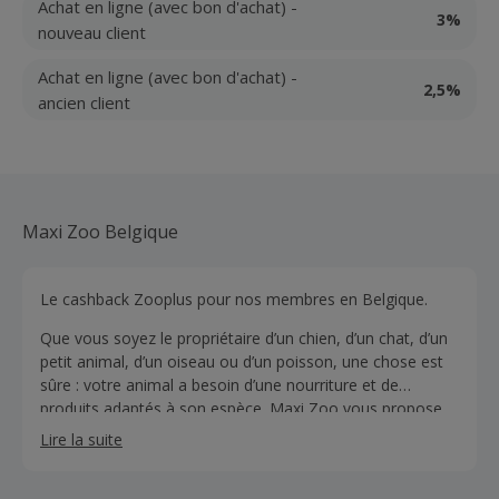
Achat en ligne (avec bon d'achat) -
3%
nouveau client
Achat en ligne (avec bon d'achat) -
2,5%
ancien client
Maxi Zoo Belgique
Le cashback Zooplus pour nos membres en Belgique.
Que vous soyez le propriétaire d’un chien, d’un chat, d’un
petit animal, d’un oiseau ou d’un poisson, une chose est
sûre : votre animal a besoin d’une nourriture et de
produits adaptés à son espèce. Maxi Zoo vous propose
plus de 11 000 articles, qu’il s’agisse d’aliments ou
Lire la suite
d’accessoires. Vous y trouverez des articles de qualité, de
grandes marques mais aussi de 13 marques Maxi Zoo