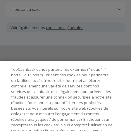
Important à savoir
Toutes les demandes concernant du cashback manquant
ou non reçu doivent être soumises au plus tard dans les
Voir également nos
conditions générales
100 jours qui suivent la date d'achat.
Chaque marchand définit ses propres critères pour les
offres "nouveau client". La création d'un compte ou la
passation de votre première commande via TopCashback
ne garantit pas votre éligibilité.
Besoin d'aide ?
La validité et le montant du cashback sont calculés par les
TopCashback et nos partenaires externes (" nous ", "
marchands sur le montant hors TVA/taxes et hors frais de
notre " ou " nos "), utilisent des cookies pour permettre
ou faciliter l'accès à notre site, fournir et améliorer
livraison/d’emballage/de service.
Astuces pour économiser
continuellement une variété de services dont nos
L'utilisation de plugins tels que Honey, AdBlock, uBlock, Pi-
services de cashback, mais également pour prévenir les
hole et VPN peut bloquer le suivi de votre commande.
fraudes et assurer une connexion sécurisée à notre site
A propos de
(Cookies fonctionnels), pour afficher des publicités
Pour chaque nouvelle transaction, il faut revenir sur
basées sur vos intérêts sur notre site web (Cookies de
TopCashback et cliquer sur le bouton rose de cashback
Contactez-nous
ciblage) et pour mesurer l'engagement du contenu
pour accéder au site marchand et faire votre achat.
(Cookies analytiques / de performance). En cliquant sur
Assurez-vous que le lien TopCashback est le dernier lien
"Accepter tous les cookies", vous acceptez l'utilisation de
Mentions légales
utilisé pour visiter le site marchand avant de finaliser votre
cookies sur notre site web. Vous pouvez également