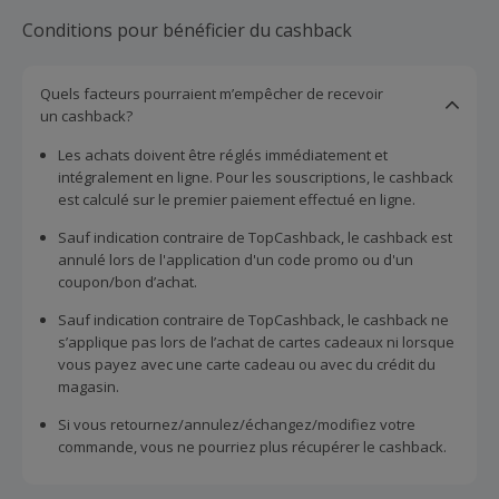
exclusives, ainsi que des conseils de qualité. Découvrez
leurs marques Maxi Zoo exclusives et leur large choix de
Conditions pour bénéficier du cashback
nourritures sèches et humides de qualité, de friandises
alléchantes et de produits diététiques. Ils vous proposent
Quels facteurs pourraient m’empêcher de recevoir
en outre une grande variété d’accessoires pour animaux
un cashback?
tels que les couchettes, les coussins pour chien, les
arbres à chat, les laisses, les gamelles, les jouets et bien
Les achats doivent être réglés immédiatement et
plus encore pour votre petit compagnon.
intégralement en ligne. Pour les souscriptions, le cashback
est calculé sur le premier paiement effectué en ligne.
Sauf indication contraire de TopCashback, le cashback est
annulé lors de l'application d'un code promo ou d'un
coupon/bon d’achat.
Sauf indication contraire de TopCashback, le cashback ne
s’applique pas lors de l’achat de cartes cadeaux ni lorsque
vous payez avec une carte cadeau ou avec du crédit du
magasin.
Si vous retournez/annulez/échangez/modifiez votre
commande, vous ne pourriez plus récupérer le cashback.